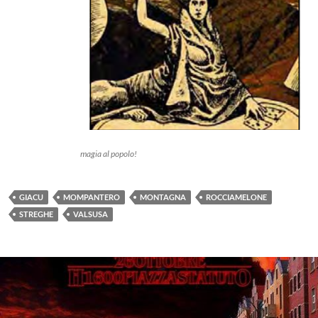
magia al popolo!
GIACU
MOMPANTERO
MONTAGNA
ROCCIAMELONE
STREGHE
VALSUSA