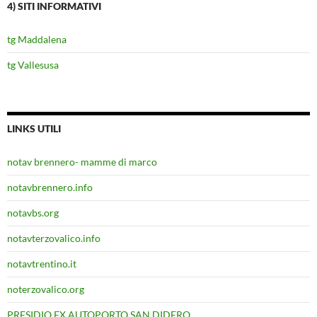
4) SITI INFORMATIVI
tg Maddalena
tg Vallesusa
LINKS UTILI
notav brennero- mamme di marco
notavbrennero.info
notavbs.org
notavterzovalico.info
notavtrentino.it
noterzovalico.org
PRESIDIO EX AUTOPORTO SAN DIDERO