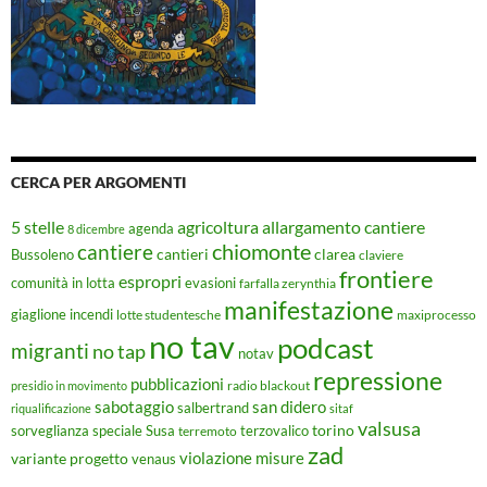
CERCA PER ARGOMENTI
5 stelle
agricoltura
allargamento cantiere
agenda
8 dicembre
chiomonte
cantiere
cantieri
clarea
Bussoleno
claviere
frontiere
espropri
evasioni
comunità in lotta
farfalla zerynthia
manifestazione
giaglione
incendi
lotte studentesche
maxiprocesso
no tav
podcast
migranti
no tap
notav
repressione
pubblicazioni
radio blackout
presidio in movimento
sabotaggio
san didero
salbertrand
riqualificazione
sitaf
valsusa
torino
Susa
sorveglianza speciale
terremoto
terzovalico
zad
violazione misure
variante progetto
venaus