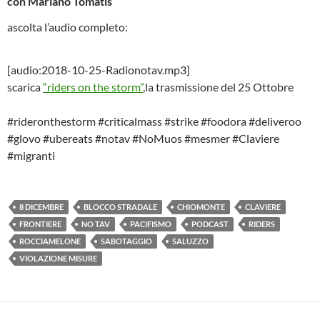
con Mariano Tomatis
ascolta l’audio completo:
[audio:2018-10-25-Radionotav.mp3]
scarica
“riders on the storm”
,la trasmissione del 25 Ottobre
#rideronthestorm #criticalmass #strike #foodora #deliveroo
#glovo #ubereats #notav #NoMuos #mesmer #Claviere
#migranti
8 DICEMBRE
BLOCCO STRADALE
CHIOMONTE
CLAVIERE
FRONTIERE
NO TAV
PACIFISMO
PODCAST
RIDERS
ROCCIAMELONE
SABOTAGGIO
SALUZZO
VIOLAZIONE MISURE