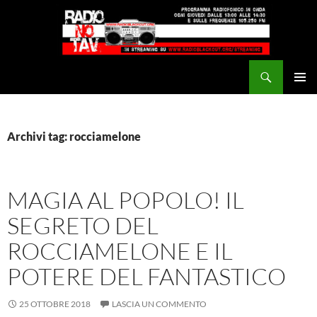
Vai
al
contenuto
Cerca
Radio NoTAV!
MENU
PRINCI
Archivi tag: rocciamelone
MAGIA AL POPOLO! IL
SEGRETO DEL
ROCCIAMELONE E IL
POTERE DEL FANTASTICO
25 OTTOBRE 2018
LASCIA UN COMMENTO