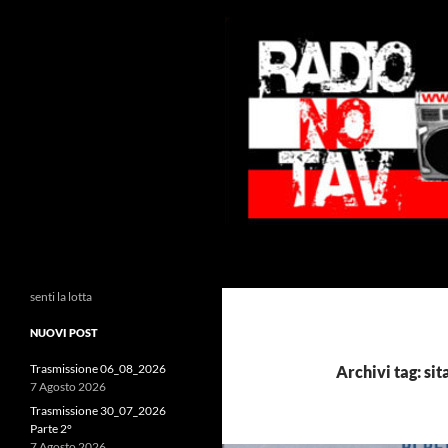
Vai
al
contenuto
Cerca
Radio NoTAV!
senti la lotta
NUOVI POST
Trasmissione 06_08_2026
Archivi tag: sit
7 Agosto 2026
Trasmissione 30_07_2026
Parte 2°
7 Agosto 2026