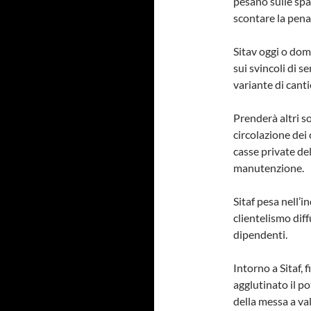
pesano sulle spa
scontare la pena
Sitav oggi o dom
sui svincoli di s
variante di cant
Prenderà altri so
circolazione dei 
casse private de
manutenzione.
Sitaf pesa nell’i
clientelismo dif
dipendenti.
Intorno a Sitaf, 
agglutinato il p
della messa a va