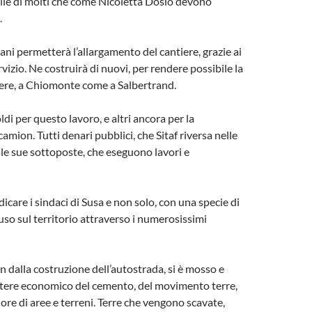
lle di molti che come Nicoletta Dosio devono
.
ani permetterà l’allargamento del cantiere, grazie ai
ervizio. Ne costruirà di nuovi, per rendere possibile la
iere, a Chiomonte come a Salbertrand.
ldi per questo lavoro, e altri ancora per la
camion. Tutti denari pubblici, che Sitaf riversa nelle
lle sue sottoposte, che eseguono lavori e
ndicare i sindaci di Susa e non solo, con una specie di
fuso sul territorio attraverso i numerosissimi
fin dalla costruzione dell’autostrada, si è mosso e
otere economico del cemento, del movimento terre,
lore di aree e terreni. Terre che vengono scavate,