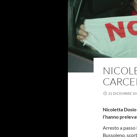
NICOLE
CARCE
31 DICEMBRE 20
Nicoletta Dosio 
l’hanno prelevat
Arresto a passo l
Bussoleno, scort