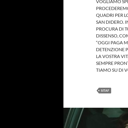
VOGLIAMO SPE
PROCEDEREMO 
QUADRI PER L
SAN DIDERO. 
PROCURA DI T
DISSENSO, COM
“OGGI PAGA M
DETENZIONE P
LA VOSTRA VIT
SEMPRE PRONT
TIAMO SU DI V
SITAF