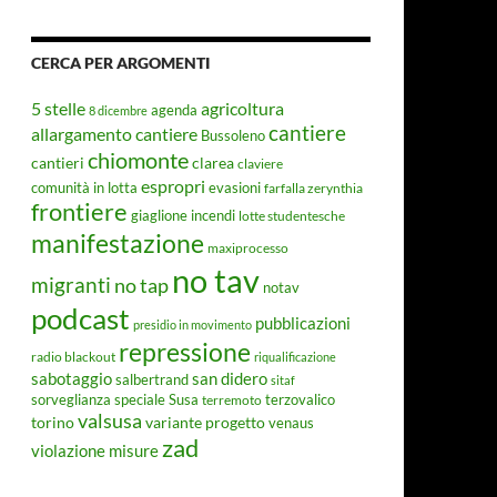
CERCA PER ARGOMENTI
5 stelle
agricoltura
agenda
8 dicembre
cantiere
allargamento cantiere
Bussoleno
chiomonte
cantieri
clarea
claviere
espropri
evasioni
comunità in lotta
farfalla zerynthia
frontiere
giaglione
incendi
lotte studentesche
manifestazione
maxiprocesso
no tav
migranti
no tap
notav
podcast
pubblicazioni
presidio in movimento
repressione
radio blackout
riqualificazione
sabotaggio
san didero
salbertrand
sitaf
Susa
sorveglianza speciale
terremoto
terzovalico
valsusa
torino
variante progetto
venaus
zad
violazione misure