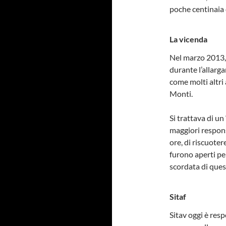
poche centinaia 
La vicenda
Nel marzo 2013, 
durante l’allarg
come molti altri 
Monti.
Si trattava di un
maggiori responsa
ore, di riscuotere
furono aperti per
scordata di ques
Sitaf
Sitav oggi è resp