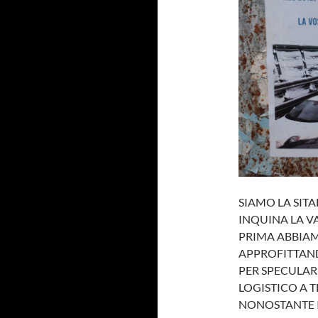
SIAMO LA SITA
INQUINA LA VA
PRIMA ABBIAM
APPROFITTAND
PER SPECULAR
LOGISTICO A T
NONOSTANTE I 