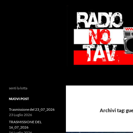
Vai
al
contenuto
Cerca
Radio NoTAV!
senti la lotta
NUOVI POST
Trasmissione del 23_07_2026
Archivi tag: gu
23 Luglio 2026
TRASMISSIONE DEL
16_07_2026
16 Luglio 2026