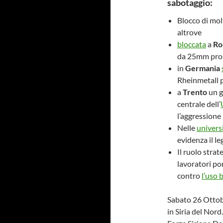
sabotaggio:
Blocco di molt
altrove
bloccata
a
Ro
da 25mm pront
in
Germania
Rheinmetall p
a
Trento
un g
centrale dell’
l’aggressione 
Nelle
universi
evidenza il l
Il ruolo strat
lavoratori po
contro
l’uso 
Sabato 26 Ottobr
in Siria del Nord