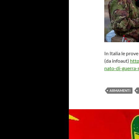
In Italia le pro
(da infoaut)
http
nato-di-guerra-
ARMAMENTI