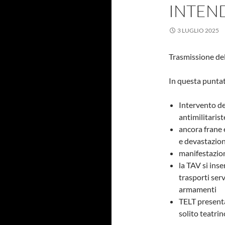
INTEN
3 LUGLIO 2025
Trasmissione de
In questa puntat
Intervento de
antimilitarist
ancora frane 
e devastazio
manifestazion
la TAV si inse
trasporti ser
armamenti
TELT presenta 
solito teatrin