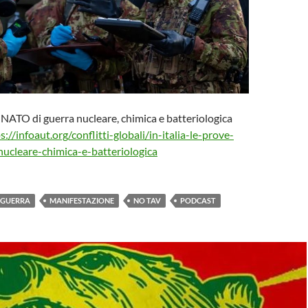
ve NATO di guerra nucleare, chimica e batteriologica
s://infoaut.org/conflitti-globali/in-italia-le-prove-
nucleare-chimica-e-batteriologica
GUERRA
MANIFESTAZIONE
NO TAV
PODCAST