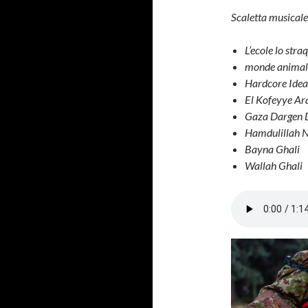
Scaletta musicale
L’ecole lo stra
monde animale
Hardcore Ideal
El Kofeyye A
Gaza Dargen 
Hamdulillah N
Bayna Ghali
Wallah Ghali