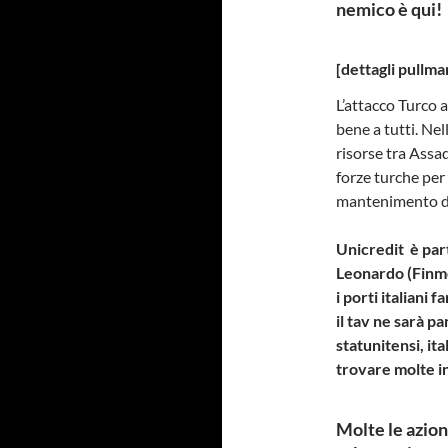
nemico è qui!
[dettagli pullm
L’attacco Turco a
bene a tutti. Nel
risorse tra Assad
forze turche per i
mantenimento di 
Unicredit è part
Leonardo (Finme
i porti italiani 
il tav ne sarà p
statunitensi, it
trovare molte in
Molte le azioni