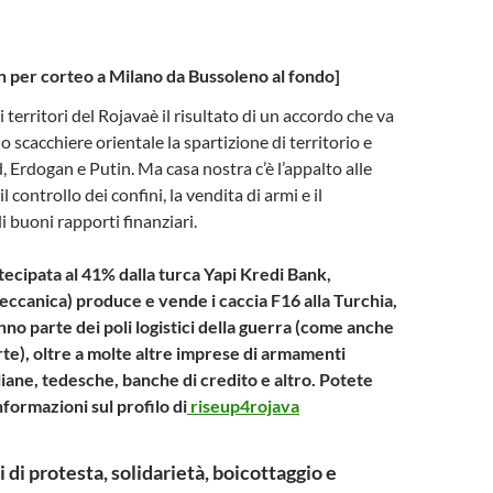
an per corteo a Milano da Bussoleno al fondo]
i territori del Rojavaè il risultato di un accordo che va
lo scacchiere orientale la spartizione di territorio e
, Erdogan e Putin. Ma casa nostra c’è l’appalto alle
l controllo dei confini, la vendita di armi e il
buoni rapporti finanziari.
ecipata al 41% dalla turca Yapi Kredi Bank,
ccanica) produce e vende i caccia F16 alla Turchia,
fanno parte dei poli logistici della guerra (come anche
arte), oltre a molte altre imprese di armamenti
aliane, tedesche, banche di credito e altro. Potete
formazioni sul profilo di
riseup4rojava
 di protesta, solidarietà, boicottaggio e