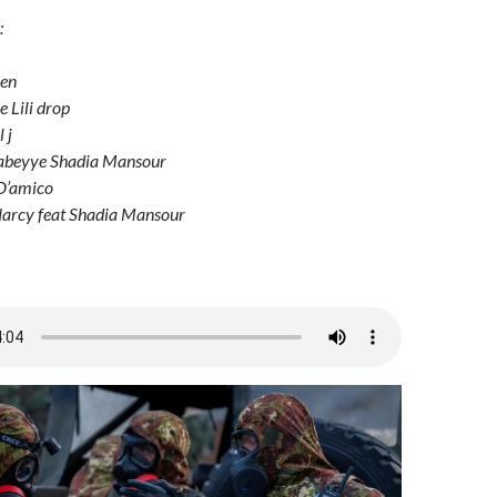
:
qen
 Lili drop
 j
rabeyye Shadia Mansour
D’amico
arcy feat Shadia Mansour