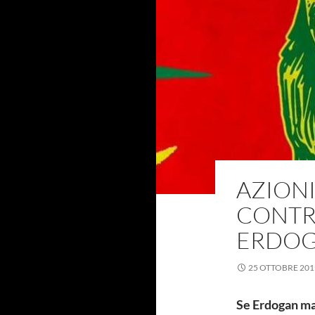
AZIONI
CONTR
ERDOG
25 OTTOBRE 201
Se Erdogan mas