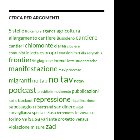
CERCA PER ARGOMENTI
5 stelle
agricoltura
agenda
8 dicembre
cantiere
allargamento cantiere
Bussoleno
chiomonte
cantieri
clarea
claviere
espropri
evasioni
comunità in lotta
farfalla zerynthia
frontiere
giaglione
incendi
lotte studentesche
manifestazione
maxiprocesso
no tav
migranti
no tap
notav
podcast
pubblicazioni
presidio in movimento
repressione
radio blackout
riqualificazione
sabotaggio
san didero
salbertrand
sitaf
Susa
sorveglianza speciale
terremoto
terzovalico
valsusa
torino
variante progetto
venaus
zad
violazione misure