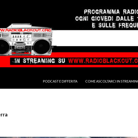
PODCAST E DIFFERITA
COME ASCOLTARCI IN STREAMIN
erra