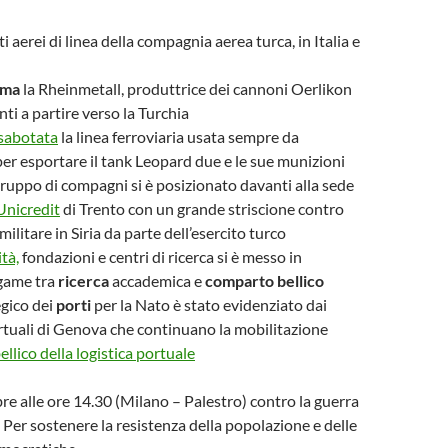
i aerei di linea della compagnia aerea turca, in Italia e
ma
la Rheinmetall, produttrice dei cannoni Oerlikon
i a partire verso la Turchia
sabotata
la linea ferroviaria usata sempre da
er esportare il tank Leopard due e le sue munizioni
ruppo di compagni si è posizionato davanti alla sede
Unicredit
di Trento con un grande striscione contro
militare in Siria da parte dell’esercito turco
tà,
fondazioni e centri di ricerca si è messo in
egame tra
ricerca
accademica e
comparto bellico
egico dei
porti
per la Nato è stato evidenziato dai
rtuali di Genova che continuano la mobilitazione
bellico della logistica portuale
e alle ore 14.30 (Milano – Palestro) contro la guerra
. Per sostenere la resistenza della popolazione e delle