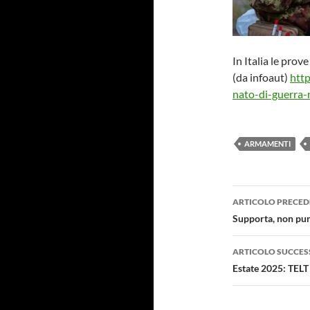
In Italia le pro
(da infoaut)
http
nato-di-guerra-
ARMAMENTI
Navigazi
ARTICOLO PRECED
articolo
Supporta, non pun
ARTICOLO SUCCES
Estate 2025: TELT