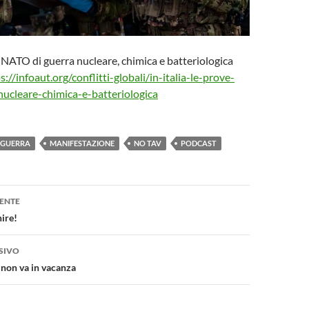
ve NATO di guerra nucleare, chimica e batteriologica
s://infoaut.org/conflitti-globali/in-italia-le-prove-
nucleare-chimica-e-batteriologica
GUERRA
MANIFESTAZIONE
NO TAV
PODCAST
one
ENTE
ire!
SIVO
 non va in vacanza