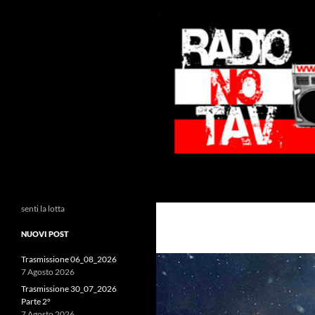
Vai
al
contenuto
Cerca
Radio NoTAV!
senti la lotta
NUOVI POST
Trasmissione 06_08_2026
7 Agosto 2026
Trasmissione 30_07_2026
Parte 2°
7 Agosto 2026