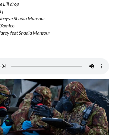
 Lili drop
 j
rabeyye Shadia Mansour
D’amico
arcy feat Shadia Mansour