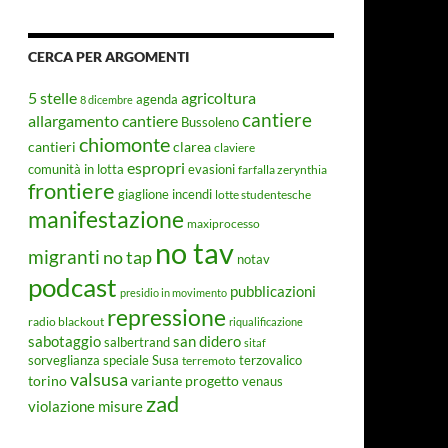
CERCA PER ARGOMENTI
5 stelle
agricoltura
agenda
8 dicembre
cantiere
allargamento cantiere
Bussoleno
chiomonte
cantieri
clarea
claviere
espropri
evasioni
comunità in lotta
farfalla zerynthia
frontiere
giaglione
incendi
lotte studentesche
manifestazione
maxiprocesso
no tav
migranti
no tap
notav
podcast
pubblicazioni
presidio in movimento
repressione
radio blackout
riqualificazione
sabotaggio
san didero
salbertrand
sitaf
Susa
sorveglianza speciale
terremoto
terzovalico
valsusa
torino
variante progetto
venaus
zad
violazione misure