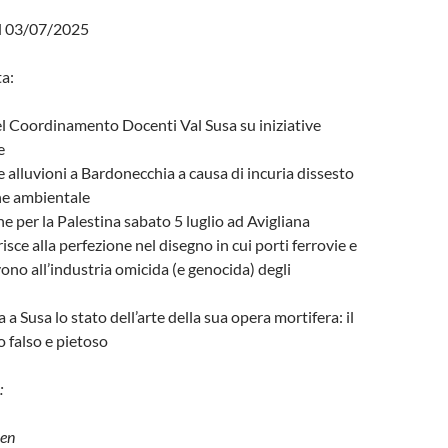
l 03/07/2025
a:
l Coordinamento Docenti Val Susa su iniziative
e
e alluvioni a Bardonecchia a causa di incuria dissesto
ne ambientale
e per la Palestina sabato 5 luglio ad Avigliana
risce alla perfezione nel disegno in cui porti ferrovie e
vono all’industria omicida (e genocida) degli
a Susa lo stato dell’arte della sua opera mortifera: il
o falso e pietoso
:
qen