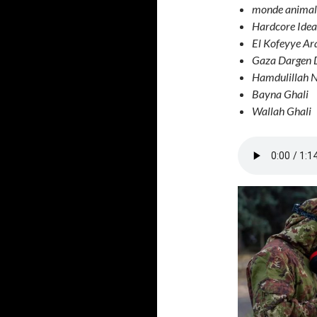
monde animale
Hardcore Ideal
El Kofeyye A
Gaza Dargen 
Hamdulillah N
Bayna Ghali
Wallah Ghali