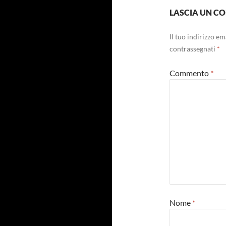
LASCIA UN 
Il tuo indirizzo e
contrassegnati
*
Commento
*
Nome
*