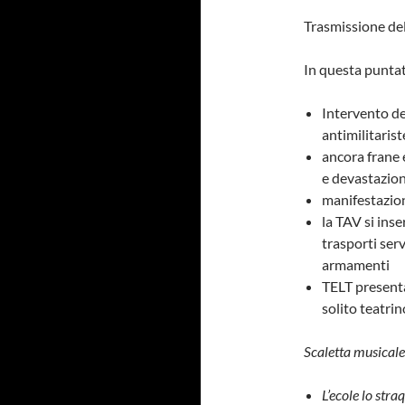
Trasmissione de
In questa puntat
Intervento de
antimilitarist
ancora frane 
e devastazio
manifestazion
la TAV si inse
trasporti ser
armamenti
TELT presenta 
solito teatrin
Scaletta musicale
L’ecole lo stra