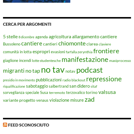
CERCA PER ARGOMENTI
5 stelle
agricoltura
allargamento cantiere
agenda
8 dicembre
chiomonte
cantiere
cantieri
clarea
Bussoleno
claviere
frontiere
espropri
evasioni
comunità in lotta
farfalla zerynthia
manifestazione
giaglione
incendi
lotte studentesche
maxiprocesso
no tav
podcast
migranti
no tap
notav
repressione
pubblicazioni
radio blackout
presidio in movimento
sabotaggio
san didero
salbertrand
riqualificazione
sitaf
valsusa
torino
Susa
sorveglianza speciale
terremoto
terzovalico
zad
violazione misure
variante progetto
venaus
FEED SCONOSCIUTO