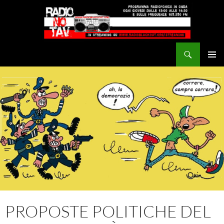
Vai
al
contenuto
Cerca
Radio NoTAV!
MENU
PRINCI
PROPOSTE POLITICHE DEL