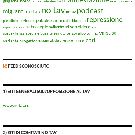
giaglione
incendi
lotte studentesche
maxiprocesso
no tav
podcast
migranti
no tap
notav
repressione
pubblicazioni
radio blackout
presidio in movimento
sabotaggio
san didero
salbertrand
riqualificazione
sitaf
valsusa
torino
Susa
sorveglianza speciale
terremoto
terzovalico
zad
violazione misure
variante progetto
venaus
FEED SCONOSCIUTO
1) SITI GENERALI SULL'OPPOSIZIONE AL TAV
www.notav.eu
2) SITI DI COMITATI NO TAV