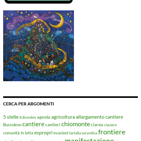
CERCA PER ARGOMENTI
5 stelle
agricoltura
allargamento cantiere
agenda
8 dicembre
chiomonte
cantiere
cantieri
clarea
Bussoleno
claviere
frontiere
espropri
evasioni
comunità in lotta
farfalla zerynthia
manifestazione