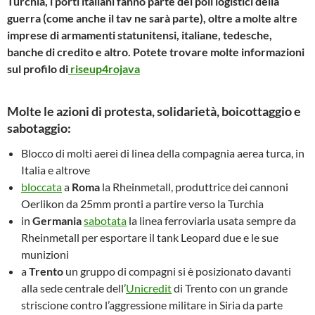
Turchia, i porti italiani fanno parte dei poli logistici della
guerra (come anche il tav ne sarà parte), oltre a molte altre
imprese di armamenti statunitensi, italiane, tedesche,
banche di credito e altro. Potete trovare molte informazioni
sul profilo di
riseup4rojava
Molte le azioni di protesta, solidarietà, boicottaggio e
sabotaggio:
Blocco di molti aerei di linea della compagnia aerea turca, in
Italia e altrove
bloccata
a
Roma
la Rheinmetall, produttrice dei cannoni
Oerlikon da 25mm pronti a partire verso la Turchia
in
Germania
sabotata
la linea ferroviaria usata sempre da
Rheinmetall per esportare il tank Leopard due e le sue
munizioni
a
Trento
un gruppo di compagni si è posizionato davanti
alla sede centrale dell’
Unicredit
di Trento con un grande
striscione contro l’aggressione militare in Siria da parte