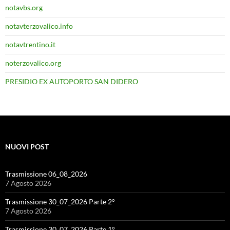
notavbs.org
notavterzovalico.info
notavtrentino.it
noterzovalico.org
PRESIDIO EX AUTOPORTO SAN DIDERO
NUOVI POST
Trasmissione 06_08_2026
7 Agosto 2026
Trasmissione 30_07_2026 Parte 2°
7 Agosto 2026
Trasmissione 30_07_2026 Parte 1°