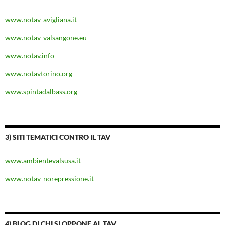
www.notav-avigliana.it
www.notav-valsangone.eu
www.notav.info
www.notavtorino.org
www.spintadalbass.org
3) SITI TEMATICI CONTRO IL TAV
www.ambientevalsusa.it
www.notav-norepressione.it
4) BLOG DI CHI SI OPPONE AL TAV