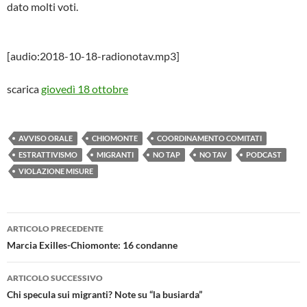
dato molti voti.
[audio:2018-10-18-radionotav.mp3]
scarica
giovedì 18 ottobre
AVVISO ORALE
CHIOMONTE
COORDINAMENTO COMITATI
ESTRATTIVISMO
MIGRANTI
NO TAP
NO TAV
PODCAST
VIOLAZIONE MISURE
Navigazione
ARTICOLO PRECEDENTE
articolo
Marcia Exilles-Chiomonte: 16 condanne
ARTICOLO SUCCESSIVO
Chi specula sui migranti? Note su “la busiarda”