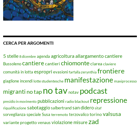
CERCA PER ARGOMENTI
5 stelle
agricoltura
allargamento cantiere
agenda
8 dicembre
chiomonte
cantiere
cantieri
clarea
Bussoleno
claviere
frontiere
espropri
evasioni
comunità in lotta
farfalla zerynthia
manifestazione
giaglione
incendi
lotte studentesche
maxiprocesso
no tav
podcast
migranti
no tap
notav
repressione
pubblicazioni
radio blackout
presidio in movimento
sabotaggio
san didero
salbertrand
riqualificazione
sitaf
valsusa
torino
Susa
sorveglianza speciale
terremoto
terzovalico
zad
violazione misure
variante progetto
venaus