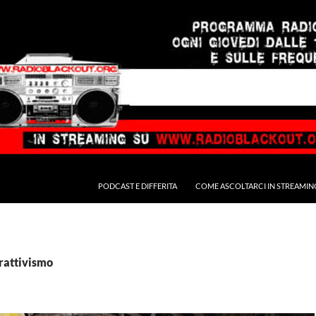
PODCAST E DIFFERITA
COME ASCOLTARCI IN STREAMIN
trattivismo