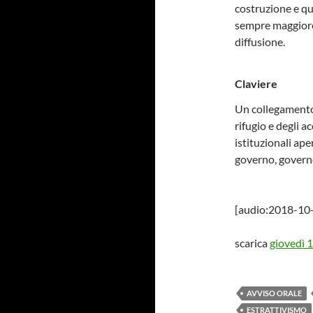
costruzione e qu
sempre maggiore d
diffusione.
Claviere
Un collegamento 
rifugio e degli 
istituzionali ape
governo, governo
[audio:2018-10
scarica
giovedì 
AVVISO ORALE
ESTRATTIVISMO