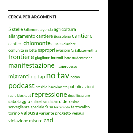
CERCA PER ARGOMENTI
5 stelle
agricoltura
agenda
8 dicembre
cantiere
allargamento cantiere
Bussoleno
chiomonte
cantieri
clarea
claviere
espropri
evasioni
comunità in lotta
farfalla zerynthia
frontiere
giaglione
incendi
lotte studentesche
manifestazione
maxiprocesso
no tav
migranti
no tap
notav
podcast
pubblicazioni
presidio in movimento
repressione
radio blackout
riqualificazione
sabotaggio
san didero
salbertrand
sitaf
Susa
sorveglianza speciale
terremoto
terzovalico
valsusa
torino
variante progetto
venaus
zad
violazione misure