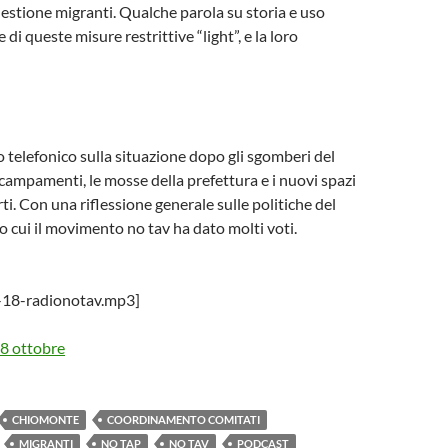
estione migranti. Qualche parola su storia e uso
i queste misure restrittive “light”, e la loro
telefonico sulla situazione dopo gli sgomberi del
accampamenti, le mosse della prefettura e i nuovi spazi
rti. Con una riflessione generale sulle politiche del
 cui il movimento no tav ha dato molti voti.
-18-radionotav.mp3]
18 ottobre
CHIOMONTE
COORDINAMENTO COMITATI
MIGRANTI
NO TAP
NO TAV
PODCAST