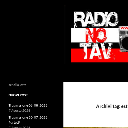
Vai
al
contenuto
Cerca
Radio NoTAV!
senti la lotta
NUOVI POST
Trasmissione 06_08_2026
Archivi tag: es
7 Agosto 2026
Trasmissione 30_07_2026
Parte 2°
7 Agosto 2026