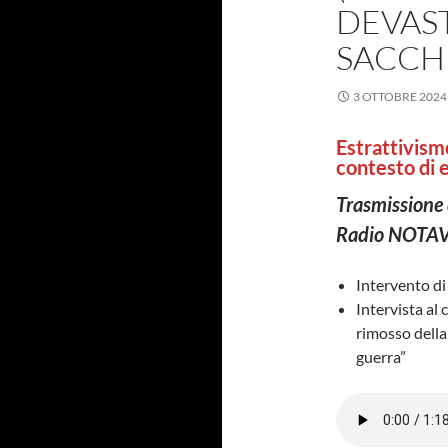
DEVAS
SACCH
3 OTTOBRE 2024
Estrattivismo
contesto di 
Trasmissione 
Radio NOTAV –
Intervento d
Intervista al 
rimosso della
guerra”