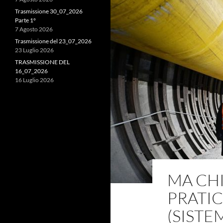
Trasmissione 30_07_2026
Parte 1°
7 Agosto 2026
Trasmissione del 23_07_2026
23 Luglio 2026
TRASMISSIONE DEL
16_07_2026
16 Luglio 2026
MA CHI
PRATI
(SIST