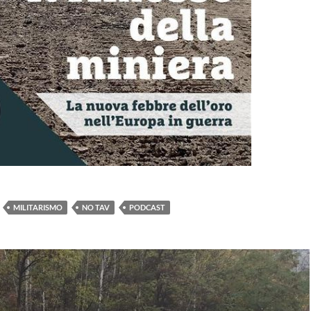
MILITARISMO
NO TAV
PODCAST