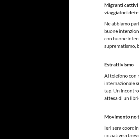
Migranti cattivi
viaggiatori det
Ne abbiamo parla
buone intenzioni
con buone inten
suprematismo, b
Estrattivismo
Al telefono con
internazionale su
tap. Un incontro
attesa di un libri
Movimento no 
Ieri sera coordi
iniziative a breve