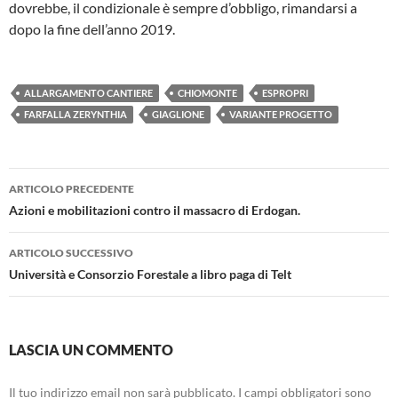
dovrebbe, il condizionale è sempre d’obbligo, rimandarsi a
dopo la fine dell’anno 2019.
ALLARGAMENTO CANTIERE
CHIOMONTE
ESPROPRI
FARFALLA ZERYNTHIA
GIAGLIONE
VARIANTE PROGETTO
Navigazione
ARTICOLO PRECEDENTE
articolo
Azioni e mobilitazioni contro il massacro di Erdogan.
ARTICOLO SUCCESSIVO
Università e Consorzio Forestale a libro paga di Telt
LASCIA UN COMMENTO
Il tuo indirizzo email non sarà pubblicato.
I campi obbligatori sono