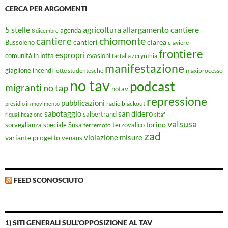
CERCA PER ARGOMENTI
5 stelle
agricoltura
allargamento cantiere
agenda
8 dicembre
chiomonte
cantiere
cantieri
clarea
Bussoleno
claviere
frontiere
espropri
evasioni
comunità in lotta
farfalla zerynthia
manifestazione
giaglione
incendi
lotte studentesche
maxiprocesso
no tav
podcast
migranti
no tap
notav
repressione
pubblicazioni
radio blackout
presidio in movimento
sabotaggio
san didero
salbertrand
riqualificazione
sitaf
valsusa
torino
Susa
sorveglianza speciale
terremoto
terzovalico
zad
violazione misure
variante progetto
venaus
FEED SCONOSCIUTO
1) SITI GENERALI SULL'OPPOSIZIONE AL TAV