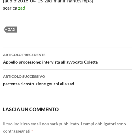
[audio:2018-04-15-zad-manif-nantes.mp3]
scarica
zad
ZAD
Navigazione
ARTICOLO PRECEDENTE
articolo
Appello processone: intervista all’avvocato Coletta
ARTICOLO SUCCESSIVO
partenza ricostruzione gourbi alla zad
LASCIA UN COMMENTO
Il tuo indirizzo email non sarà pubblicato.
I campi obbligatori sono
contrassegnati
*