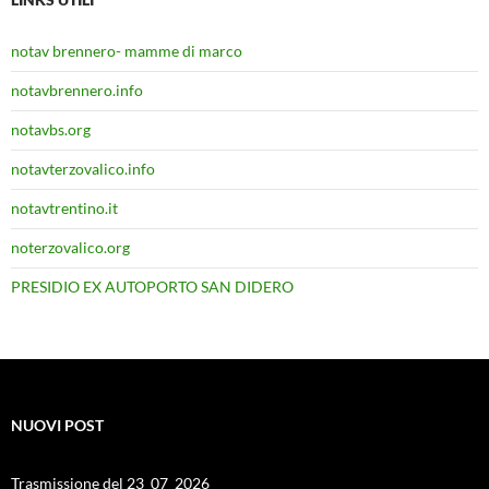
notav brennero- mamme di marco
notavbrennero.info
notavbs.org
notavterzovalico.info
notavtrentino.it
noterzovalico.org
PRESIDIO EX AUTOPORTO SAN DIDERO
NUOVI POST
Trasmissione del 23_07_2026