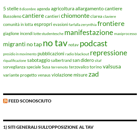
5 stelle
agricoltura
allargamento cantiere
agenda
8 dicembre
chiomonte
cantiere
cantieri
clarea
Bussoleno
claviere
frontiere
espropri
evasioni
comunità in lotta
farfalla zerynthia
manifestazione
giaglione
incendi
lotte studentesche
maxiprocesso
no tav
podcast
migranti
no tap
notav
repressione
pubblicazioni
radio blackout
presidio in movimento
sabotaggio
san didero
salbertrand
riqualificazione
sitaf
valsusa
torino
Susa
sorveglianza speciale
terremoto
terzovalico
zad
violazione misure
variante progetto
venaus
FEED SCONOSCIUTO
1) SITI GENERALI SULL'OPPOSIZIONE AL TAV