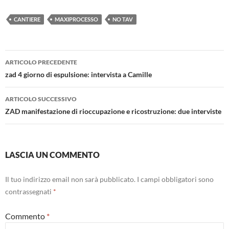
CANTIERE
MAXIPROCESSO
NO TAV
Navigazione
ARTICOLO PRECEDENTE
articolo
zad 4 giorno di espulsione: intervista a Camille
ARTICOLO SUCCESSIVO
ZAD manifestazione di rioccupazione e ricostruzione: due interviste
LASCIA UN COMMENTO
Il tuo indirizzo email non sarà pubblicato.
I campi obbligatori sono
contrassegnati
*
Commento
*