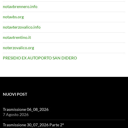
notavbrennero.info
notavbs.org
notavterzovalico.info
notavtrentino.it
noterzovalico.org
PRESIDIO EX AUTOPORTO SAN DIDERO
NUOVI POST
Trasmissione 06_08_2026
7 Agosto 2026
Trasmissione 30_07_2026 Parte 2°