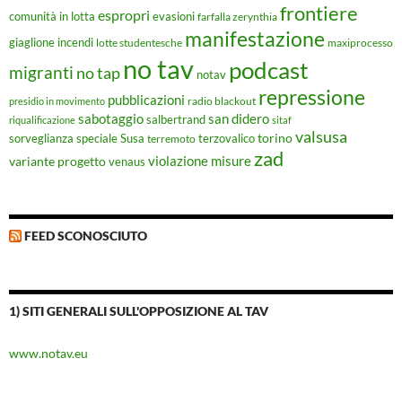
frontiere
espropri
evasioni
comunità in lotta
farfalla zerynthia
manifestazione
giaglione
incendi
lotte studentesche
maxiprocesso
no tav
podcast
migranti
no tap
notav
repressione
pubblicazioni
radio blackout
presidio in movimento
sabotaggio
san didero
salbertrand
riqualificazione
sitaf
valsusa
torino
Susa
sorveglianza speciale
terremoto
terzovalico
zad
violazione misure
variante progetto
venaus
FEED SCONOSCIUTO
1) SITI GENERALI SULL'OPPOSIZIONE AL TAV
www.notav.eu