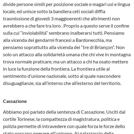
divide persone simili per posizione sociale e magari usi e lingua
locale, ed unisce sotto la bandiera ceti sociali diffla
trasmissione di giovedì 3 maggioerenti che altrimenti non
avrebbero a che fare tra loro . Proprio a questo serve il confine
sulla cui “inviolabilità” sembrano inalberarsi tutti. Pensiamo
alla vicenda dei gendarmi francesi a Bardonecchia, ma
pensiamo soprattutto alla vicenda dei “tre di Briançon”. Non
solo un attacco alla solidarietà umana che chi vive in montagna
trova normale praticare, ma un attacco a chi ha osato mettere
in luce la funzione della frontiera. La frontiera utile al
sentimento d’unione nazionale, sotto al quale nascondere
disuguaglianze, sia all’interno che all’esterno del territorio.
Cassazione
Abbiamo poi parlato della sentenza di Cassazione. Usciti dal
cortile Torinese, la compattezza di magistratura, politica e
polizia permette di intravedere con quale forza le forze dello
stato possano operare all’unisono. Al palazzaccio della