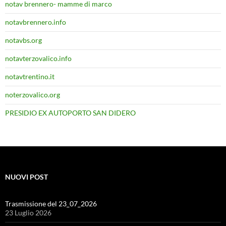
notav brennero- mamme di marco
notavbrennero.info
notavbs.org
notavterzovalico.info
notavtrentino.it
noterzovalico.org
PRESIDIO EX AUTOPORTO SAN DIDERO
NUOVI POST
Trasmissione del 23_07_2026
23 Luglio 2026