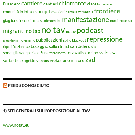
chiomonte
cantiere
cantieri
clarea
Bussoleno
claviere
frontiere
espropri
evasioni
comunità in lotta
farfalla zerynthia
manifestazione
giaglione
incendi
lotte studentesche
maxiprocesso
no tav
podcast
migranti
no tap
notav
repressione
pubblicazioni
radio blackout
presidio in movimento
sabotaggio
san didero
salbertrand
riqualificazione
sitaf
valsusa
torino
Susa
sorveglianza speciale
terremoto
terzovalico
zad
violazione misure
variante progetto
venaus
FEED SCONOSCIUTO
1) SITI GENERALI SULL'OPPOSIZIONE AL TAV
www.notav.eu