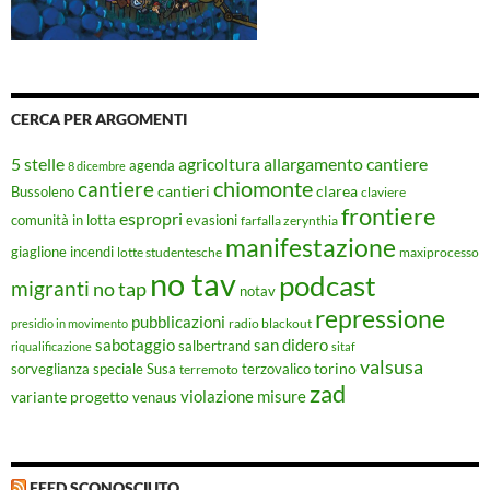
CERCA PER ARGOMENTI
5 stelle
agricoltura
allargamento cantiere
agenda
8 dicembre
chiomonte
cantiere
cantieri
clarea
Bussoleno
claviere
frontiere
espropri
evasioni
comunità in lotta
farfalla zerynthia
manifestazione
giaglione
incendi
lotte studentesche
maxiprocesso
no tav
podcast
migranti
no tap
notav
repressione
pubblicazioni
radio blackout
presidio in movimento
sabotaggio
san didero
salbertrand
riqualificazione
sitaf
valsusa
torino
Susa
sorveglianza speciale
terremoto
terzovalico
zad
violazione misure
variante progetto
venaus
FEED SCONOSCIUTO