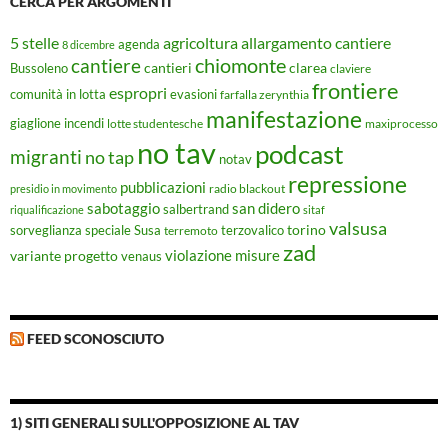
CERCA PER ARGOMENTI
5 stelle
agricoltura
allargamento cantiere
agenda
8 dicembre
chiomonte
cantiere
cantieri
clarea
Bussoleno
claviere
frontiere
espropri
evasioni
comunità in lotta
farfalla zerynthia
manifestazione
giaglione
incendi
lotte studentesche
maxiprocesso
no tav
podcast
migranti
no tap
notav
repressione
pubblicazioni
radio blackout
presidio in movimento
sabotaggio
san didero
salbertrand
riqualificazione
sitaf
valsusa
torino
Susa
sorveglianza speciale
terremoto
terzovalico
zad
violazione misure
variante progetto
venaus
FEED SCONOSCIUTO
1) SITI GENERALI SULL'OPPOSIZIONE AL TAV