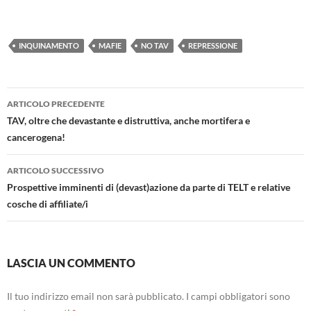
INQUINAMENTO
MAFIE
NO TAV
REPRESSIONE
Navigazione
ARTICOLO PRECEDENTE
articolo
TAV, oltre che devastante e distruttiva, anche mortifera e
cancerogena!
ARTICOLO SUCCESSIVO
Prospettive imminenti di (devast)azione da parte di TELT e relative
cosche di affiliate/i
LASCIA UN COMMENTO
Il tuo indirizzo email non sarà pubblicato.
I campi obbligatori sono