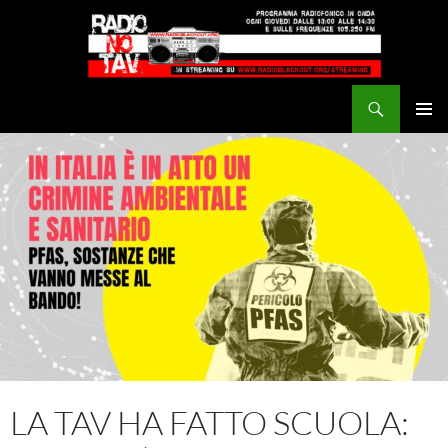
Vai
al
contenuto
Cerca
Radio NoTAV!
MENU
PRINCI
LA TAV HA FATTO SCUOLA: