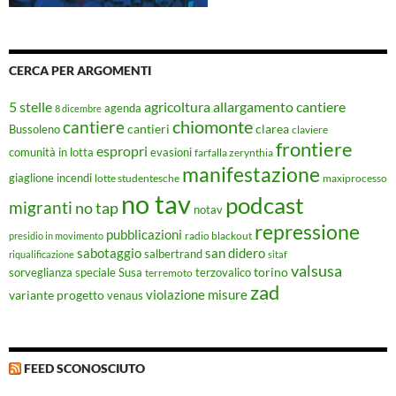
CERCA PER ARGOMENTI
5 stelle
agricoltura
allargamento cantiere
agenda
8 dicembre
chiomonte
cantiere
cantieri
clarea
Bussoleno
claviere
frontiere
espropri
evasioni
comunità in lotta
farfalla zerynthia
manifestazione
giaglione
incendi
lotte studentesche
maxiprocesso
no tav
podcast
migranti
no tap
notav
repressione
pubblicazioni
radio blackout
presidio in movimento
sabotaggio
san didero
salbertrand
riqualificazione
sitaf
valsusa
torino
Susa
sorveglianza speciale
terremoto
terzovalico
zad
violazione misure
variante progetto
venaus
FEED SCONOSCIUTO