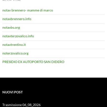
notav brennero- mamme di marco
notavbrennero.info
notavbs.org
notavterzovalico.info
notavtrentino.it
noterzovalico.org
PRESIDIO EX AUTOPORTO SAN DIDERO
NUOVI POST
Trasmissione 06_08_2026