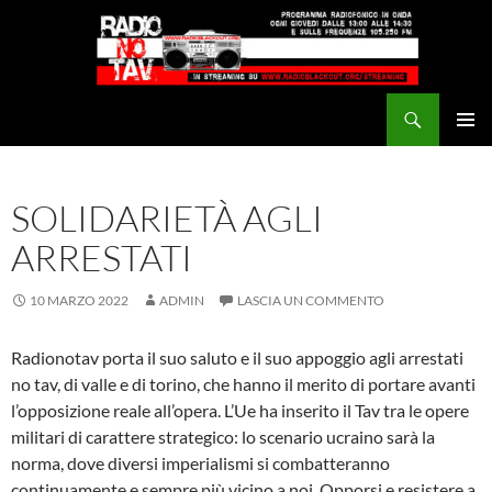
Vai
al
contenuto
Cerca
Radio NoTAV!
MENU
PRINCI
SOLIDARIETÀ AGLI
ARRESTATI
10 MARZO 2022
ADMIN
LASCIA UN COMMENTO
Radionotav porta il suo saluto e il suo appoggio agli arrestati
no tav, di valle e di torino, che hanno il merito di portare avanti
l’opposizione reale all’opera. L’Ue ha inserito il Tav tra le opere
militari di carattere strategico: lo scenario ucraino sarà la
norma, dove diversi imperialismi si combatteranno
continuamente e sempre più vicino a noi. Opporsi e resistere a