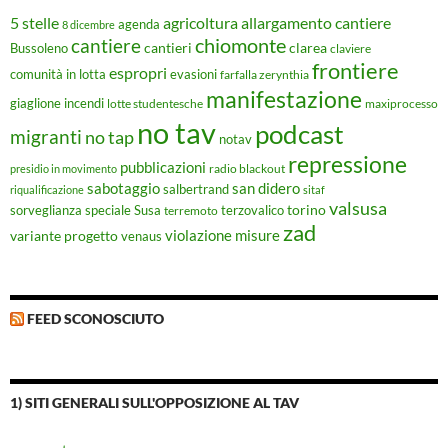
5 stelle
agricoltura
allargamento cantiere
agenda
8 dicembre
chiomonte
cantiere
cantieri
clarea
Bussoleno
claviere
frontiere
espropri
evasioni
comunità in lotta
farfalla zerynthia
manifestazione
giaglione
incendi
lotte studentesche
maxiprocesso
no tav
podcast
migranti
no tap
notav
repressione
pubblicazioni
radio blackout
presidio in movimento
sabotaggio
san didero
salbertrand
riqualificazione
sitaf
valsusa
torino
Susa
sorveglianza speciale
terremoto
terzovalico
zad
violazione misure
variante progetto
venaus
FEED SCONOSCIUTO
1) SITI GENERALI SULL'OPPOSIZIONE AL TAV