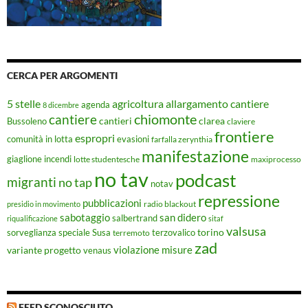
CERCA PER ARGOMENTI
5 stelle
agricoltura
allargamento cantiere
agenda
8 dicembre
chiomonte
cantiere
cantieri
clarea
Bussoleno
claviere
frontiere
espropri
evasioni
comunità in lotta
farfalla zerynthia
manifestazione
giaglione
incendi
lotte studentesche
maxiprocesso
no tav
podcast
migranti
no tap
notav
repressione
pubblicazioni
radio blackout
presidio in movimento
sabotaggio
san didero
salbertrand
riqualificazione
sitaf
valsusa
torino
Susa
sorveglianza speciale
terremoto
terzovalico
zad
violazione misure
variante progetto
venaus
FEED SCONOSCIUTO