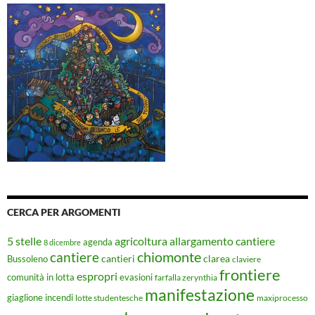
CERCA PER ARGOMENTI
5 stelle
agricoltura
allargamento cantiere
agenda
8 dicembre
chiomonte
cantiere
cantieri
clarea
Bussoleno
claviere
frontiere
espropri
evasioni
comunità in lotta
farfalla zerynthia
manifestazione
giaglione
incendi
lotte studentesche
maxiprocesso