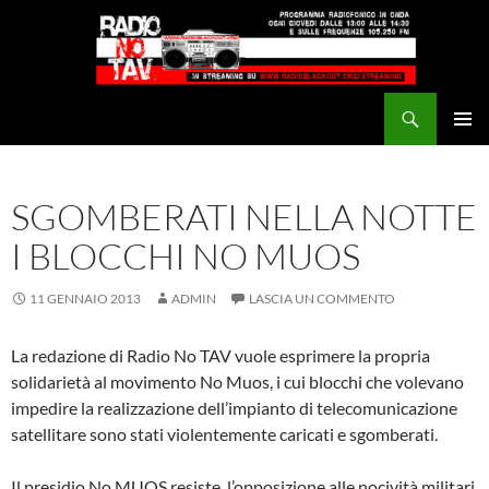
Vai
al
contenuto
Cerca
Radio NoTAV!
MENU
PRINCI
SGOMBERATI NELLA NOTTE
I BLOCCHI NO MUOS
11 GENNAIO 2013
ADMIN
LASCIA UN COMMENTO
La redazione di Radio No TAV vuole esprimere la propria
solidarietà al movimento No Muos, i cui blocchi che volevano
impedire la realizzazione dell’impianto di telecomunicazione
satellitare sono stati violentemente caricati e sgomberati.
Il presidio No MUOS resiste, l’opposizione alle nocività militari