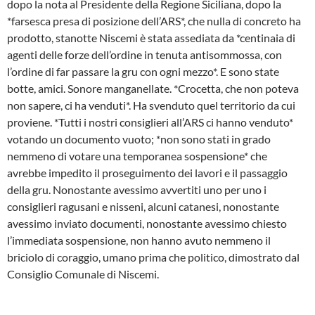
dopo la nota al Presidente della Regione Siciliana, dopo la
*farsesca presa di posizione dell’ARS*, che nulla di concreto ha
prodotto, stanotte Niscemi è stata assediata da *centinaia di
agenti delle forze dell’ordine in tenuta antisommossa, con
l’ordine di far passare la gru con ogni mezzo*. E sono state
botte, amici. Sonore manganellate. *Crocetta, che non poteva
non sapere, ci ha venduti*. Ha svenduto quel territorio da cui
proviene. *Tutti i nostri consiglieri all’ARS ci hanno venduto*
votando un documento vuoto; *non sono stati in grado
nemmeno di votare una temporanea sospensione* che
avrebbe impedito il proseguimento dei lavori e il passaggio
della gru. Nonostante avessimo avvertiti uno per uno i
consiglieri ragusani e nisseni, alcuni catanesi, nonostante
avessimo inviato documenti, nonostante avessimo chiesto
l’immediata sospensione, non hanno avuto nemmeno il
briciolo di coraggio, umano prima che politico, dimostrato dal
Consiglio Comunale di Niscemi.