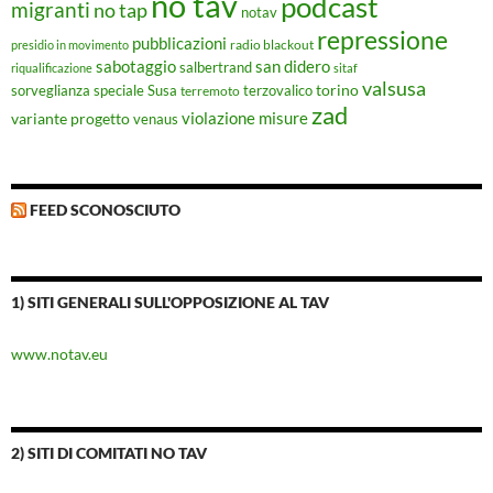
no tav
podcast
migranti
no tap
notav
repressione
pubblicazioni
radio blackout
presidio in movimento
sabotaggio
san didero
salbertrand
riqualificazione
sitaf
valsusa
torino
Susa
sorveglianza speciale
terremoto
terzovalico
zad
violazione misure
variante progetto
venaus
FEED SCONOSCIUTO
1) SITI GENERALI SULL'OPPOSIZIONE AL TAV
www.notav.eu
2) SITI DI COMITATI NO TAV