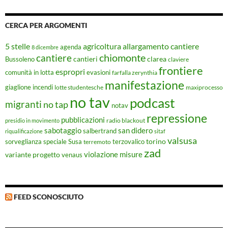
CERCA PER ARGOMENTI
5 stelle
agricoltura
allargamento cantiere
agenda
8 dicembre
chiomonte
cantiere
cantieri
clarea
Bussoleno
claviere
frontiere
espropri
evasioni
comunità in lotta
farfalla zerynthia
manifestazione
giaglione
incendi
lotte studentesche
maxiprocesso
no tav
podcast
migranti
no tap
notav
repressione
pubblicazioni
radio blackout
presidio in movimento
sabotaggio
san didero
salbertrand
riqualificazione
sitaf
valsusa
torino
Susa
sorveglianza speciale
terremoto
terzovalico
zad
violazione misure
variante progetto
venaus
FEED SCONOSCIUTO