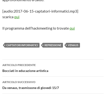
[audio:2017-06-15-captatori-informatici.mp3]
scarica
qui
Il programma dell’hackmeeting lo trovate
qui
CAPTATORI INFORMATICI
REPRESSIONE
VENAUS
Navigazione
ARTICOLO PRECEDENTE
articolo
Bocciati in educazione artistica
ARTICOLO SUCCESSIVO
Da venaus, trasmissone di giovedì 15/7