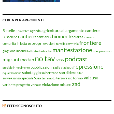
CERCA PER ARGOMENTI
5 stelle
agricoltura
allargamento cantiere
agenda
8 dicembre
chiomonte
cantiere
cantieri
clarea
Bussoleno
claviere
frontiere
espropri
evasioni
comunità in lotta
farfalla zerynthia
manifestazione
giaglione
incendi
lotte studentesche
maxiprocesso
no tav
podcast
migranti
no tap
notav
repressione
pubblicazioni
radio blackout
presidio in movimento
sabotaggio
san didero
salbertrand
riqualificazione
sitaf
valsusa
torino
Susa
sorveglianza speciale
terremoto
terzovalico
zad
violazione misure
variante progetto
venaus
FEED SCONOSCIUTO