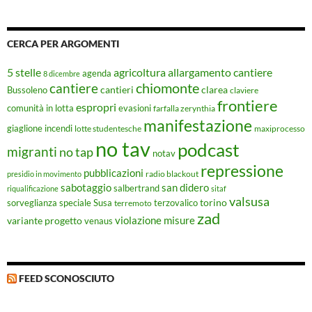
CERCA PER ARGOMENTI
5 stelle
agricoltura
allargamento cantiere
agenda
8 dicembre
chiomonte
cantiere
cantieri
clarea
Bussoleno
claviere
frontiere
espropri
evasioni
comunità in lotta
farfalla zerynthia
manifestazione
giaglione
incendi
lotte studentesche
maxiprocesso
no tav
podcast
migranti
no tap
notav
repressione
pubblicazioni
radio blackout
presidio in movimento
sabotaggio
san didero
salbertrand
riqualificazione
sitaf
valsusa
torino
Susa
sorveglianza speciale
terremoto
terzovalico
zad
violazione misure
variante progetto
venaus
FEED SCONOSCIUTO