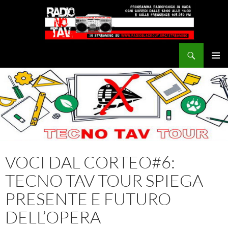
Vai
al
contenuto
Cerca
Radio NoTAV!
MENU
PRINCI
VOCI DAL CORTEO#6:
TECNO TAV TOUR SPIEGA
PRESENTE E FUTURO
DELL’OPERA