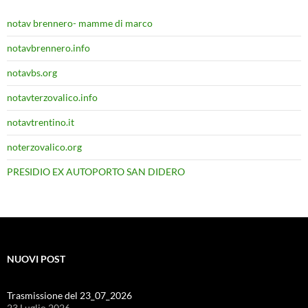
notav brennero- mamme di marco
notavbrennero.info
notavbs.org
notavterzovalico.info
notavtrentino.it
noterzovalico.org
PRESIDIO EX AUTOPORTO SAN DIDERO
NUOVI POST
Trasmissione del 23_07_2026
23 Luglio 2026