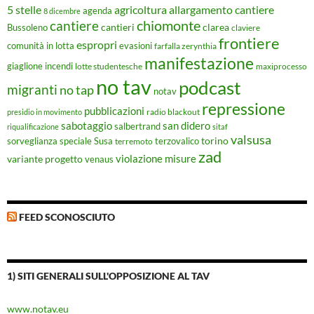
5 stelle
agricoltura
allargamento cantiere
agenda
8 dicembre
chiomonte
cantiere
cantieri
clarea
Bussoleno
claviere
frontiere
espropri
evasioni
comunità in lotta
farfalla zerynthia
manifestazione
giaglione
incendi
lotte studentesche
maxiprocesso
no tav
podcast
migranti
no tap
notav
repressione
pubblicazioni
radio blackout
presidio in movimento
sabotaggio
san didero
salbertrand
riqualificazione
sitaf
valsusa
torino
Susa
sorveglianza speciale
terremoto
terzovalico
zad
violazione misure
variante progetto
venaus
FEED SCONOSCIUTO
1) SITI GENERALI SULL'OPPOSIZIONE AL TAV
www.notav.eu