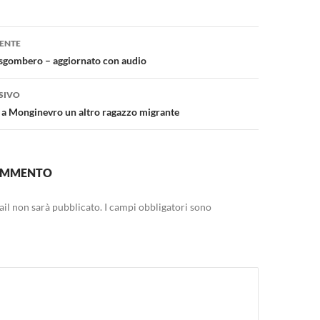
one
ENTE
 sgombero – aggiornato con audio
SIVO
i a Monginevro un altro ragazzo migrante
COMMENTO
mail non sarà pubblicato.
I campi obbligatori sono