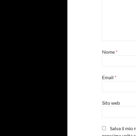
Nome
*
Email
*
Sito web
Salva il mio
prossima volta 