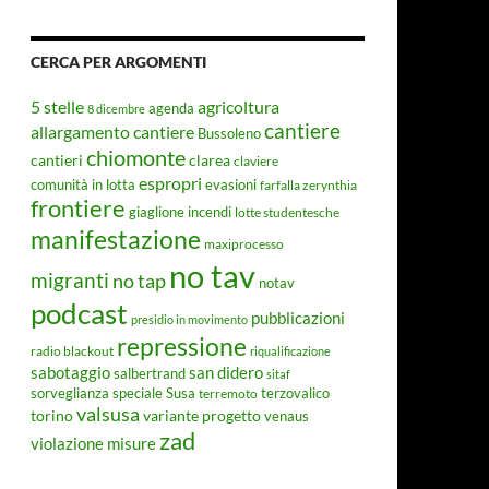
CERCA PER ARGOMENTI
5 stelle
agricoltura
agenda
8 dicembre
cantiere
allargamento cantiere
Bussoleno
chiomonte
cantieri
clarea
claviere
espropri
evasioni
comunità in lotta
farfalla zerynthia
frontiere
giaglione
incendi
lotte studentesche
manifestazione
maxiprocesso
no tav
migranti
no tap
notav
podcast
pubblicazioni
presidio in movimento
repressione
radio blackout
riqualificazione
sabotaggio
san didero
salbertrand
sitaf
Susa
sorveglianza speciale
terremoto
terzovalico
valsusa
torino
variante progetto
venaus
zad
violazione misure