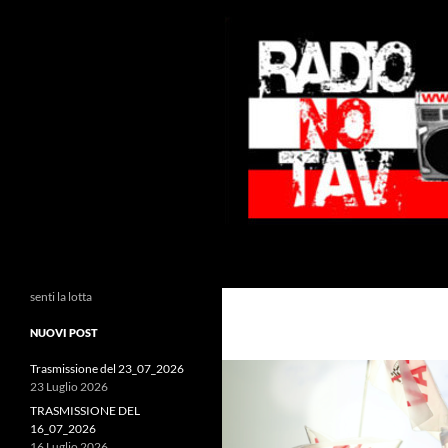
Vai
al
contenuto
Cerca
Radio NoTAV!
senti la lotta
NUOVI POST
Trasmissione del 23_07_2026
23 Luglio 2026
TRASMISSIONE DEL
16_07_2026
16 Luglio 2026