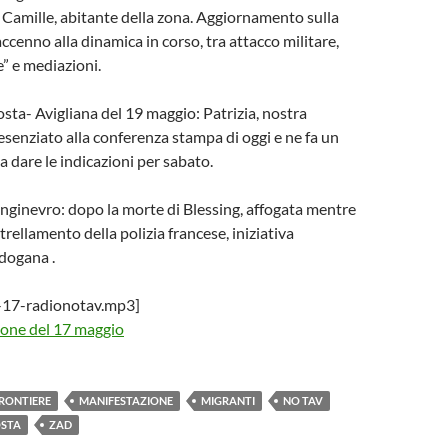
 Camille, abitante della zona. Aggiornamento sulla
ccenno alla dinamica in corso, tra attacco militare,
e” e mediazioni.
sta- Avigliana del 19 maggio: Patrizia, nostra
resenziato alla conferenza stampa di oggi e ne fa un
a dare le indicazioni per sabato.
nginevro: dopo la morte di Blessing, affogata mentre
rellamento della polizia francese, iniziativa
 dogana .
-17-radionotav.mp3]
ione del 17 maggio
RONTIERE
MANIFESTAZIONE
MIGRANTI
NO TAV
STA
ZAD