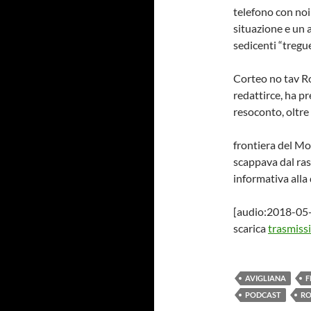
telefono con noi
situazione e un a
sedicenti “tregu
Corteo no tav Ro
redattirce, ha p
resoconto, oltre 
frontiera del Mo
scappava dal rast
informativa alla
[audio:2018-05
scarica
trasmiss
AVIGLIANA
F
PODCAST
RO