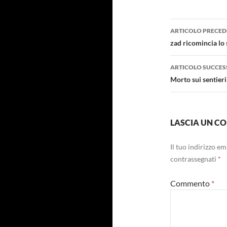
Navigazi
ARTICOLO PRECED
articolo
zad ricomincia lo
ARTICOLO SUCCES
Morto sui sentier
LASCIA UN 
Il tuo indirizzo e
contrassegnati
*
Commento
*