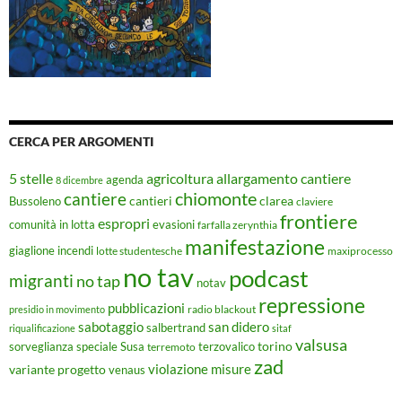
CERCA PER ARGOMENTI
5 stelle
agricoltura
allargamento cantiere
agenda
8 dicembre
chiomonte
cantiere
cantieri
clarea
Bussoleno
claviere
frontiere
espropri
evasioni
comunità in lotta
farfalla zerynthia
manifestazione
giaglione
incendi
lotte studentesche
maxiprocesso
no tav
podcast
migranti
no tap
notav
repressione
pubblicazioni
radio blackout
presidio in movimento
sabotaggio
san didero
salbertrand
riqualificazione
sitaf
valsusa
torino
Susa
sorveglianza speciale
terremoto
terzovalico
zad
violazione misure
variante progetto
venaus