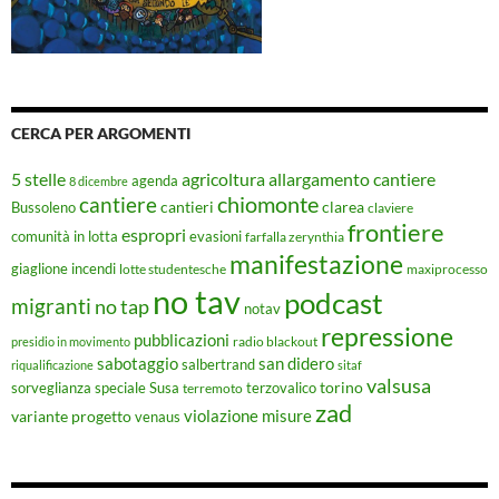
CERCA PER ARGOMENTI
5 stelle
agricoltura
allargamento cantiere
agenda
8 dicembre
chiomonte
cantiere
cantieri
clarea
Bussoleno
claviere
frontiere
espropri
evasioni
comunità in lotta
farfalla zerynthia
manifestazione
giaglione
incendi
lotte studentesche
maxiprocesso
no tav
podcast
migranti
no tap
notav
repressione
pubblicazioni
radio blackout
presidio in movimento
sabotaggio
san didero
salbertrand
riqualificazione
sitaf
valsusa
torino
Susa
sorveglianza speciale
terremoto
terzovalico
zad
violazione misure
variante progetto
venaus