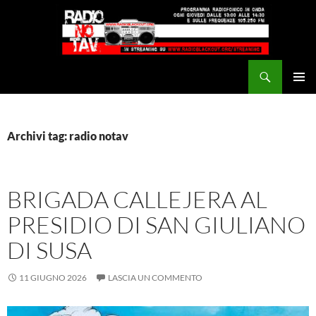
Vai
al
contenuto
Cerca
Radio NoTAV!
MENU
PRINCI
Archivi tag: radio notav
BRIGADA CALLEJERA AL
PRESIDIO DI SAN GIULIANO
DI SUSA
11 GIUGNO 2026
LASCIA UN COMMENTO