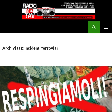
Vai
al
contenuto
Cerca
Radio NoTAV!
MENU
PRINCI
Archivi tag: incidenti ferroviari