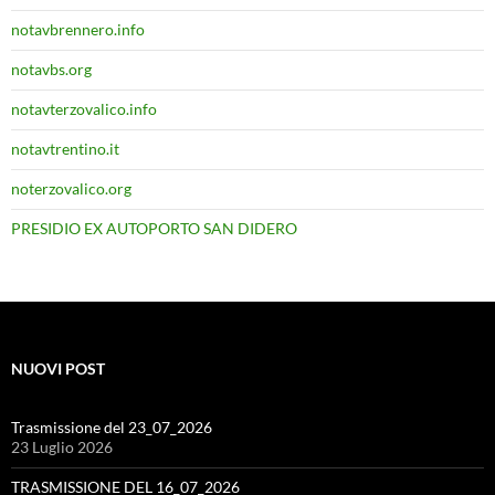
notavbrennero.info
notavbs.org
notavterzovalico.info
notavtrentino.it
noterzovalico.org
PRESIDIO EX AUTOPORTO SAN DIDERO
NUOVI POST
Trasmissione del 23_07_2026
23 Luglio 2026
TRASMISSIONE DEL 16_07_2026