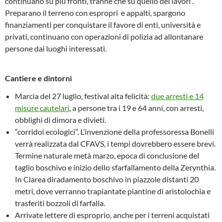
continuano su più fronti, tranne che su quello dei lavori .
Preparano il terreno con espropri e appalti, spargono
finanziamenti per conquistare il favore di enti, università e
privati, continuano con operazioni di polizia ad allontanare
persone dai luoghi interessati.
Cantiere e dintorni
Marcia del 27 luglio, festival alta felicità:
due arresti e 14
misure cautelari
, a persone tra i 19 e 64 anni, con arresti,
obblighi di dimora e divieti.
“corridoi ecologici”. L’invenzione della professoressa Bonelli
verrà realizzata dal CFAVS, i tempi dovrebbero essere brevi.
Termine naturale metà marzo, epoca di conclusione del
taglio boschivo e inizio dello sfarfallamento della Zerynthia.
In Clarea diradamento boschivo in piazzole distanti 20
metri, dove verranno trapiantate piantine di aristolochia e
trasferiti bozzoli di farfalla.
Arrivate lettere di esproprio, anche per i terreni acquistati