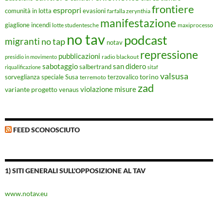
frontiere
espropri
evasioni
comunità in lotta
farfalla zerynthia
manifestazione
giaglione
incendi
lotte studentesche
maxiprocesso
no tav
podcast
migranti
no tap
notav
repressione
pubblicazioni
radio blackout
presidio in movimento
sabotaggio
san didero
salbertrand
riqualificazione
sitaf
valsusa
torino
Susa
sorveglianza speciale
terremoto
terzovalico
zad
violazione misure
variante progetto
venaus
FEED SCONOSCIUTO
1) SITI GENERALI SULL'OPPOSIZIONE AL TAV
www.notav.eu