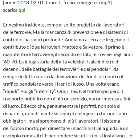
[audio:2018-02-01-tirare-il-freno-emergenza.mp3]
scarica
qui
Ennesimo incidente, come al solito predetto dai lavoratori
delle ferrovie. Ma la mancanza di prevenzione e di sistemi di
controllo, ha radici profonde. Andiamo a cercarle leggendo il
contributo di due ferrovieri, Matteo e Salvatore. Il primo è
manutentore ferroviere, il secondo è stato ferroviee negli anni
’60-70. La lunga storia dell’alta velocità risale indietro di
decenni, dalle battaglie dei ferrovieri e dei pendolari, da
sempre in lotta contro la deviazione dei fondi ottenuti col
traffico pendolare verso i treni di lusso. Una volta erano i
“rapidi”. Poi gli “intercity”. Ora, il tav. Nel frattempo però il
trasporto pubblico non è più un servizio, ma un’impresa a fini
di lucro. Ed ecco che, per aumentare i profitti, non solo si
risparmia, quindi niente sistemi di emergenza che non sono
obbligatori, ma si spremono di più i lavoratori. Il sistema
dell’uomo morto, per dimezzare i macchinisti alla guida, è un
esempio come altri. E per rendere sicuri i treni si installano…le