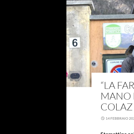
“LA FA
MANO D
COLAZ
14 FEBBRAIO 20
Stamattina col