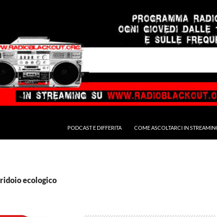
PODCAST E DIFFERITA
COME ASCOLTARCI IN STREAMIN
rridoio ecologico