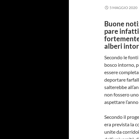
5 MAGGIO 2020
Buone notiz
pare infatt
fortemente 
alberi into
Secondo le fonti
bosco intorno, p
essere completat
deportare farfal
salterebbe all’an
non fossero uno 
aspettare l’anno
Secondo il proge
era prevista la c
unite da corridoi