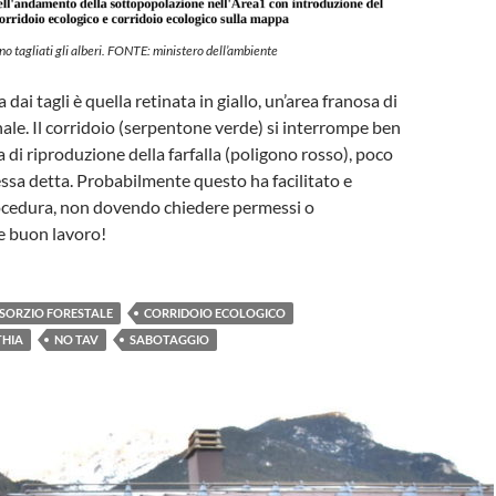
no tagliati gli alberi. FONTE: ministero dell’ambiente
 dai tagli è quella retinata in giallo, un’area franosa di
le. Il corridoio (serpentone verde) si interrompe ben
a di riproduzione della farfalla (poligono rosso), poco
essa detta. Probabilmente questo ha facilitato e
rocedura, non dovendo chiedere permessi o
e buon lavoro!
SORZIO FORESTALE
CORRIDOIO ECOLOGICO
THIA
NO TAV
SABOTAGGIO