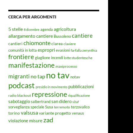
CERCA PER ARGOMENTI
5 stelle
agricoltura
agenda
8 dicembre
cantiere
allargamento cantiere
Bussoleno
chiomonte
cantieri
clarea
claviere
espropri
evasioni
comunità in lotta
farfalla zerynthia
frontiere
giaglione
incendi
lotte studentesche
manifestazione
maxiprocesso
no tav
migranti
no tap
notav
podcast
pubblicazioni
presidio in movimento
repressione
radio blackout
riqualificazione
sabotaggio
san didero
salbertrand
sitaf
Susa
sorveglianza speciale
terremoto
terzovalico
valsusa
torino
variante progetto
venaus
zad
violazione misure