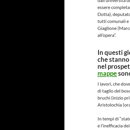
dall’università di
essere completat
Dotta), deputato
tutti comunali e
Giaglione (Marco
all’opera”.
In questi g
che stanno
nel prospet
mappe
sono
I lavori, che dov
di taglio del bos
bruchi (inizio pr
Aristolochia (ora
In tempi di “stat
e l’inefficacia d