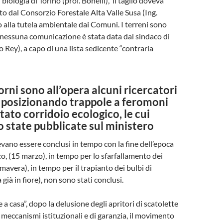
 biologia di Torino (prof. Bonelli), il taglio doveva
o dal Consorzio Forestale Alta Valle Susa (Ing.
 alla tutela ambientale dai Comuni. I terreni sono
 nessuna comunicazione è stata data dal sindaco di
 Rey), a capo di una lista sedicente “contraria
iorni sono all’opera alcuni ricercatori
 posizionando trappole a feromoni
tato corridoio ecologico, le cui
 state pubblicate sul ministero
evano essere conclusi in tempo con la fine dell’epoca
co, (15 marzo), in tempo per lo sfarfallamento dei
imavera), in tempo per il trapianto dei bulbi di
 già in fiore), non sono stati conclusi.
e a casa”, dopo la delusione degli apritori di scatolette
ei meccanismi istituzionali e di garanzia, il movimento