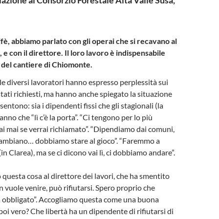
fè, abbiamo parlato con gli operai che si recavano al
 e con il direttore. Il loro lavoro è indispensabile
 del cantiere di Chiomonte.
ile diversi lavoratori hanno espresso perplessità sui
stati richiesti, ma hanno anche spiegato la situazione
 sentono: sia i dipendenti fissi che gli stagionali (la
nno che “lì c’è la porta”. “Ci tengono per lo più
sai mai se verrai richiamato”. “Dipendiamo dai comuni,
 cambiano… dobbiamo stare al gioco”. “Faremmo a
n Clarea), ma se ci dicono vai lì, ci dobbiamo andare”.
 questa cosa al direttore dei lavori, che ha smentito
 vuole venire, può rifiutarsi. Spero proprio che
a obbligato”. Accogliamo questa come una buona
poi vero? Che libertà ha un dipendente di rifiutarsi di