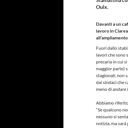
Oulx.
Davanti a un caf
lavoro in Clarea,
all’ampliamento
Fuori dallo stab
lavori che sono 
precaria in cui si
maggior parte) sa
stagionali, non 
dai sindaci che
meno di andare (i
Abbiamo riferito
“Se qualcuno non
nessuno si sent
notizia, ma sarà 