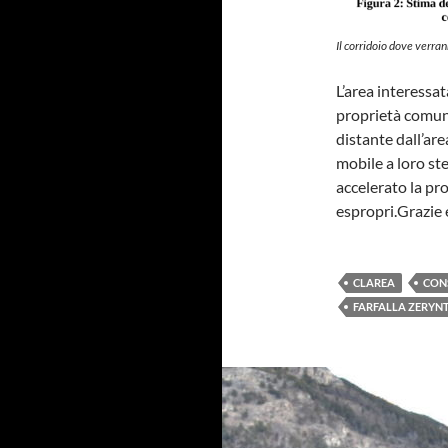
Il corridoio dove verran
L’area interessata
proprietà comuna
distante dall’are
mobile a loro st
accelerato la p
espropri.Grazie 
CLAREA
CON
FARFALLA ZERYN