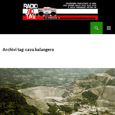
Vai
al
contenuto
Cerca
Radio NoTAV!
MENU
PRINCI
Archivi tag: cava balangero