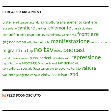
CERCA PER ARGOMENTI
5 stelle
agricoltura
allargamento cantiere
agenda
8 dicembre
chiomonte
cantiere
cantieri
clarea
Bussoleno
claviere
frontiere
espropri
evasioni
comunità in lotta
farfalla zerynthia
manifestazione
giaglione
incendi
lotte studentesche
maxiprocesso
no tav
podcast
migranti
no tap
notav
repressione
pubblicazioni
radio blackout
presidio in movimento
sabotaggio
san didero
salbertrand
riqualificazione
sitaf
valsusa
torino
Susa
sorveglianza speciale
terremoto
terzovalico
zad
violazione misure
variante progetto
venaus
FEED SCONOSCIUTO