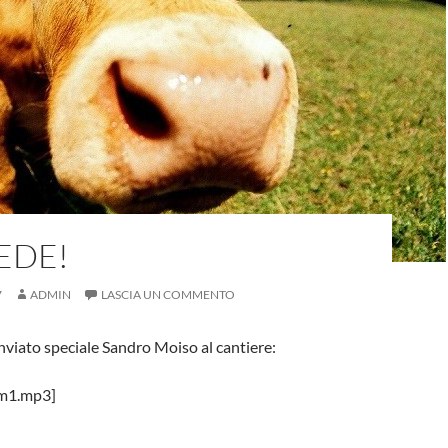
EDE!
7
ADMIN
LASCIA UN COMMENTO
nviato speciale Sandro Moiso al cantiere:
am1.mp3]