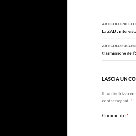
Navigazi
ARTICOLO PRECED
articolo
La ZAD : intervist
ARTICOLO SUCCES
trasmissione dell
LASCIA UN 
Il tuo indirizzo e
contrassegnati
*
Commento
*