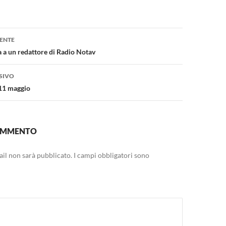
one
ENTE
a a un redattore di Radio Notav
SIVO
’11 maggio
COMMENTO
mail non sarà pubblicato.
I campi obbligatori sono