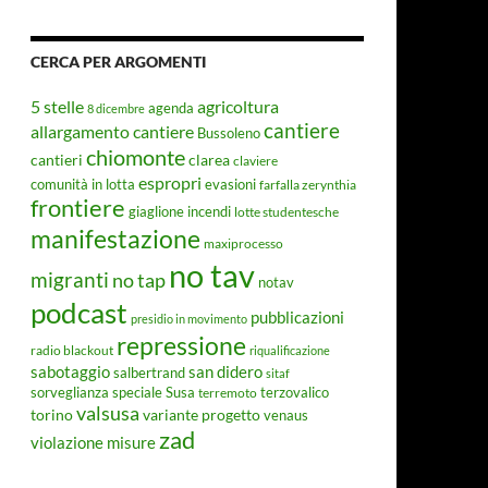
CERCA PER ARGOMENTI
5 stelle
agricoltura
agenda
8 dicembre
cantiere
allargamento cantiere
Bussoleno
chiomonte
cantieri
clarea
claviere
espropri
evasioni
comunità in lotta
farfalla zerynthia
frontiere
giaglione
incendi
lotte studentesche
manifestazione
maxiprocesso
no tav
migranti
no tap
notav
podcast
pubblicazioni
presidio in movimento
repressione
radio blackout
riqualificazione
sabotaggio
san didero
salbertrand
sitaf
Susa
sorveglianza speciale
terremoto
terzovalico
valsusa
torino
variante progetto
venaus
zad
violazione misure