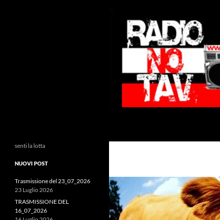
Vai
al
contenuto
Cerca
Radio NoTAV!
senti la lotta
NUOVI POST
Trasmissione del 23_07_2026
23 Luglio 2026
TRASMISSIONE DEL
16_07_2026
16 Luglio 2026