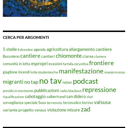
CERCA PER ARGOMENTI
5 stelle
agricoltura
allargamento cantiere
agenda
8 dicembre
chiomonte
cantiere
cantieri
clarea
Bussoleno
claviere
frontiere
espropri
evasioni
comunità in lotta
farfalla zerynthia
manifestazione
giaglione
incendi
lotte studentesche
maxiprocesso
no tav
podcast
migranti
no tap
notav
repressione
pubblicazioni
radio blackout
presidio in movimento
sabotaggio
san didero
salbertrand
riqualificazione
sitaf
valsusa
torino
Susa
sorveglianza speciale
terremoto
terzovalico
zad
violazione misure
variante progetto
venaus