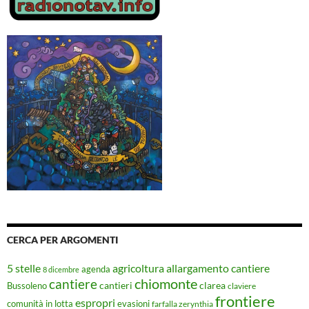
CERCA PER ARGOMENTI
5 stelle
agricoltura
allargamento cantiere
agenda
8 dicembre
chiomonte
cantiere
cantieri
clarea
Bussoleno
claviere
frontiere
espropri
evasioni
comunità in lotta
farfalla zerynthia