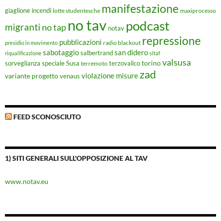
manifestazione
giaglione
incendi
lotte studentesche
maxiprocesso
no tav
podcast
migranti
no tap
notav
repressione
pubblicazioni
radio blackout
presidio in movimento
sabotaggio
san didero
salbertrand
riqualificazione
sitaf
valsusa
torino
Susa
sorveglianza speciale
terremoto
terzovalico
zad
violazione misure
variante progetto
venaus
FEED SCONOSCIUTO
1) SITI GENERALI SULL'OPPOSIZIONE AL TAV
www.notav.eu