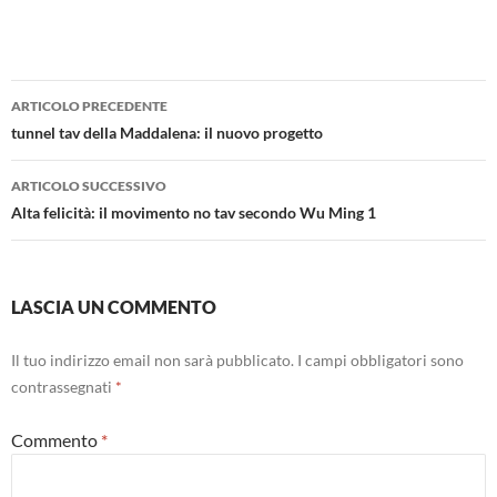
Navigazione
ARTICOLO PRECEDENTE
articolo
tunnel tav della Maddalena: il nuovo progetto
ARTICOLO SUCCESSIVO
Alta felicità: il movimento no tav secondo Wu Ming 1
LASCIA UN COMMENTO
Il tuo indirizzo email non sarà pubblicato.
I campi obbligatori sono
contrassegnati
*
Commento
*