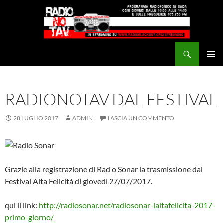
Vai
al
contenuto
Cerca
Radio NoTAV!
MENU
PRINCI
RADIONOTAV DAL FESTIVAL
28 LUGLIO 2017
ADMIN
LASCIA UN COMMENTO
Grazie alla registrazione di Radio Sonar la trasmissione dal
Festival Alta Felicità di giovedì 27/07/2017.
qui il link:
http://radiosonar.net/radiosonar-laltafelicita-2017-
primo-giorno/