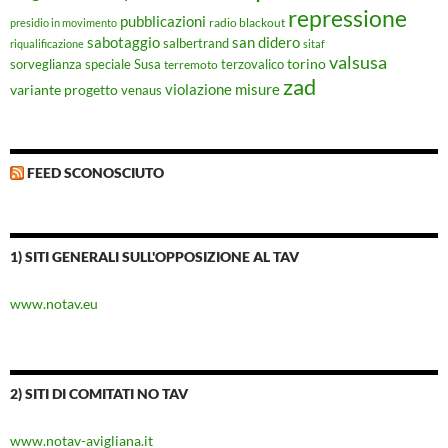
repressione
pubblicazioni
radio blackout
presidio in movimento
sabotaggio
san didero
salbertrand
riqualificazione
sitaf
valsusa
torino
Susa
sorveglianza speciale
terremoto
terzovalico
zad
violazione misure
variante progetto
venaus
FEED SCONOSCIUTO
1) SITI GENERALI SULL'OPPOSIZIONE AL TAV
www.notav.eu
2) SITI DI COMITATI NO TAV
www.notav-avigliana.it