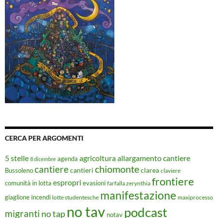
CERCA PER ARGOMENTI
5 stelle
agricoltura
allargamento cantiere
agenda
8 dicembre
chiomonte
cantiere
cantieri
clarea
Bussoleno
claviere
frontiere
espropri
evasioni
comunità in lotta
farfalla zerynthia
manifestazione
giaglione
incendi
lotte studentesche
maxiprocesso
no tav
podcast
migranti
no tap
notav