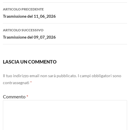
Navigazione
ARTICOLO PRECEDENTE
articolo
Trasmissione del 11_06_2026
ARTICOLO SUCCESSIVO
Trasmissione del 09_07_2026
LASCIA UN COMMENTO
Il tuo indirizzo email non sarà pubblicato.
I campi obbligatori sono
contrassegnati
*
Commento
*