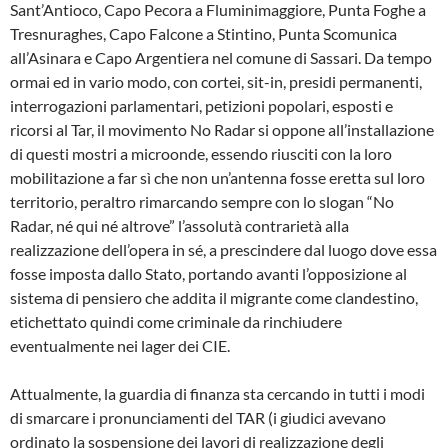
Sant’Antioco, Capo Pecora a Fluminimaggiore, Punta Foghe a
Tresnuraghes, Capo Falcone a Stintino, Punta Scomunica
all’Asinara e Capo Argentiera nel comune di Sassari. Da tempo
ormai ed in vario modo, con cortei, sit-in, presidi permanenti,
interrogazioni parlamentari, petizioni popolari, esposti e
ricorsi al Tar, il movimento No Radar si oppone all’installazione
di questi mostri a microonde, essendo riusciti con la loro
mobilitazione a far sì che non un’antenna fosse eretta sul loro
territorio, peraltro rimarcando sempre con lo slogan “No
Radar, né qui né altrove” l’assolutà contrarietà alla
realizzazione dell’opera in sé, a prescindere dal luogo dove essa
fosse imposta dallo Stato, portando avanti l’opposizione al
sistema di pensiero che addita il migrante come clandestino,
etichettato quindi come criminale da rinchiudere
eventualmente nei lager dei CIE.
Attualmente, la guardia di finanza sta cercando in tutti i modi
di smarcare i pronunciamenti del TAR (i giudici avevano
ordinato la sospensione dei lavori di realizzazione degli