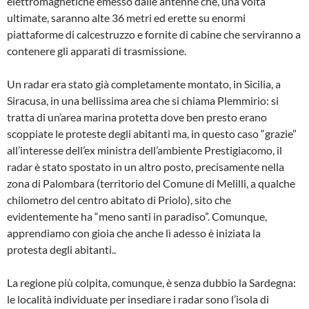
elettromagnetiche emesso dalle antenne che, una volta
ultimate, saranno alte 36 metri ed erette su enormi
piattaforme di calcestruzzo e fornite di cabine che serviranno a
contenere gli apparati di trasmissione.
Un radar era stato già completamente montato, in Sicilia, a
Siracusa, in una bellissima area che si chiama Plemmirio: si
tratta di un’area marina protetta dove ben presto erano
scoppiate le proteste degli abitanti ma, in questo caso “grazie”
all’interesse dell’ex ministra dell’ambiente Prestigiacomo, il
radar è stato spostato in un altro posto, precisamente nella
zona di Palombara (territorio del Comune di Melilli, a qualche
chilometro del centro abitato di Priolo), sito che
evidentemente ha “meno santi in paradiso”. Comunque,
apprendiamo con gioia che anche lì adesso è iniziata la
protesta degli abitanti..
La regione più colpita, comunque, è senza dubbio la Sardegna:
le località individuate per insediare i radar sono l’isola di