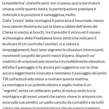
la bandierina”, stanotte però non si passa, quà la barricata è
umana, ostile quanto basta, la partecipazione popolare è
notevole e la posizione è vantaggiosa, molto.
Dalla “cresta” della montagna il panorama è insurreale, mezza
luna calante illumina da sud la bianca sabbia dell’alveo del
Clarea in mezzo ai boschi, tra il presidio li vicino ed il museo
archeologico della Maddalena torce elettriche indicano il
brulicare di chi controlla i sentieri, ci si saluta a
lampeggiamenti, fasci laser segnano le situazioni interessanti,
movimenti sospetti dei pochi mezzi d’opera, disposti sul
viadotto di un’autostrada deserta e incredibilmente silenziosa.
All’alba il paesaggio si fa ancora più suggestivo con le cime
ancora leggermente innevate e nemmeno il passaggio dei primi
TIR sull’autostrada riesce a rovinare questa mattina.
La montagna è un potente alleato e voglio rivelarvi un
“segreto”, esiste un millenario patto di mutuo aiuto tra la
montagna e gli esseri umani che sanno vivere in armonia con
essa sulle sue pendici, un patto sancito da contadini e da tutti
coloro che amano la propria terra e che da questa traggono