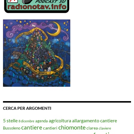
CERCA PER ARGOMENTI
5 stelle
agricoltura
allargamento cantiere
agenda
8 dicembre
chiomonte
cantiere
cantieri
clarea
Bussoleno
claviere