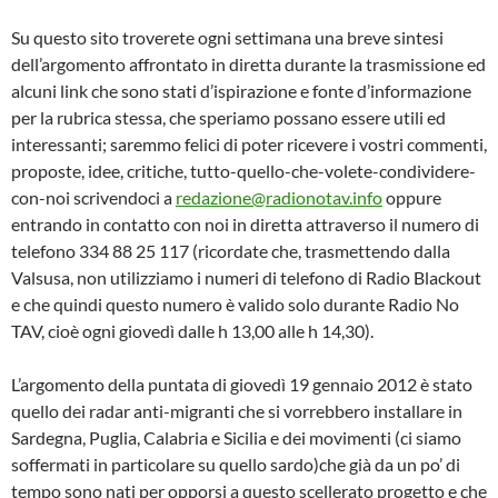
Su questo sito troverete ogni settimana una breve sintesi
dell’argomento affrontato in diretta durante la trasmissione ed
alcuni link che sono stati d’ispirazione e fonte d’informazione
per la rubrica stessa, che speriamo possano essere utili ed
interessanti; saremmo felici di poter ricevere i vostri commenti,
proposte, idee, critiche, tutto-quello-che-volete-condividere-
con-noi scrivendoci a
redazione@radionotav.info
oppure
entrando in contatto con noi in diretta attraverso il numero di
telefono 334 88 25 117 (ricordate che, trasmettendo dalla
Valsusa, non utilizziamo i numeri di telefono di Radio Blackout
e che quindi questo numero è valido solo durante Radio No
TAV, cioè ogni giovedì dalle h 13,00 alle h 14,30).
L’argomento della puntata di giovedì 19 gennaio 2012 è stato
quello dei radar anti-migranti che si vorrebbero installare in
Sardegna, Puglia, Calabria e Sicilia e dei movimenti (ci siamo
soffermati in particolare su quello sardo)che già da un po’ di
tempo sono nati per opporsi a questo scellerato progetto e che