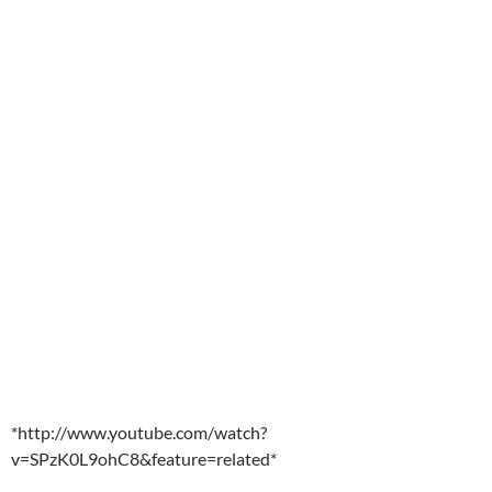
*http://www.youtube.com/watch?
v=SPzK0L9ohC8&feature=related*