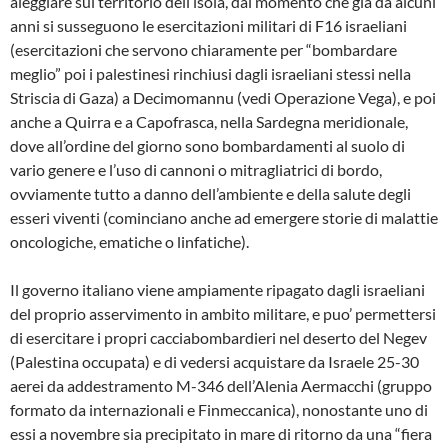
aleggiare sul territorio dell’isola, dal momento che già da alcuni
anni si susseguono le esercitazioni militari di F16 israeliani
(esercitazioni che servono chiaramente per “bombardare
meglio” poi i palestinesi rinchiusi dagli israeliani stessi nella
Striscia di Gaza) a Decimomannu (vedi Operazione Vega), e poi
anche a Quirra e a Capofrasca, nella Sardegna meridionale,
dove all’ordine del giorno sono bombardamenti al suolo di
vario genere e l’uso di cannoni o mitragliatrici di bordo,
ovviamente tutto a danno dell’ambiente e della salute degli
esseri viventi (cominciano anche ad emergere storie di malattie
oncologiche, ematiche o linfatiche).
Il governo italiano viene ampiamente ripagato dagli israeliani
del proprio asservimento in ambito militare, e puo’ permettersi
di esercitare i propri cacciabombardieri nel deserto del Negev
(Palestina occupata) e di vedersi acquistare da Israele 25-30
aerei da addestramento M-346 dell’Alenia Aermacchi (gruppo
formato da internazionali e Finmeccanica), nonostante uno di
essi a novembre sia precipitato in mare di ritorno da una “fiera