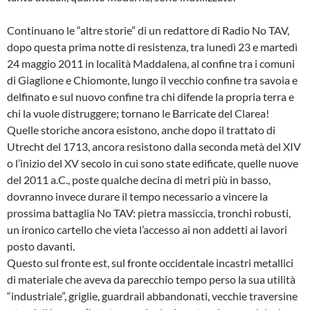
Continuano le “altre storie” di un redattore di Radio No TAV,
dopo questa prima notte di resistenza, tra lunedì 23 e martedì
24 maggio 2011 in località Maddalena, al confine tra i comuni
di Giaglione e Chiomonte, lungo il vecchio confine tra savoia e
delfinato e sul nuovo confine tra chi difende la propria terra e
chi la vuole distruggere; tornano le Barricate del Clarea!
Quelle storiche ancora esistono, anche dopo il trattato di
Utrecht del 1713, ancora resistono dalla seconda metà del XIV
o l’inizio del XV secolo in cui sono state edificate, quelle nuove
del 2011 a.C., poste qualche decina di metri più in basso,
dovranno invece durare il tempo necessario a vincere la
prossima battaglia No TAV: pietra massiccia, tronchi robusti,
un ironico cartello che vieta l’accesso ai non addetti ai lavori
posto davanti.
Questo sul fronte est, sul fronte occidentale incastri metallici
di materiale che aveva da parecchio tempo perso la sua utilità
“industriale”, griglie, guardrail abbandonati, vecchie traversine