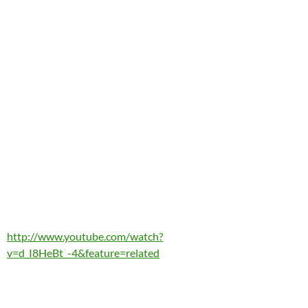
http://www.youtube.com/watch?
v=d_I8HeBt_-4&feature=related