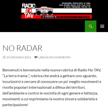
Vai
al
contenuto
Cerca
Radio NoTAV!
MENU
PRINCI
NO RADAR
25 GENNAIO 2012
LASCIA UN COMMENTO
Benvenuti e benvenute nella nuova rubrica di Radio No TAV,
“La terra trama..”, rubrica che andrà a gettare uno sguardo,
incuriosirsi e cercare di conoscere un po’ meglio movimenti e
rivolte popolari internazionali a difesa dei territori,
dell’ambiente e contro le nocività di ogni genere e fattezza,
movimenti a cui esprimiamo la nostra sincera solidarietà e
partecipazione!