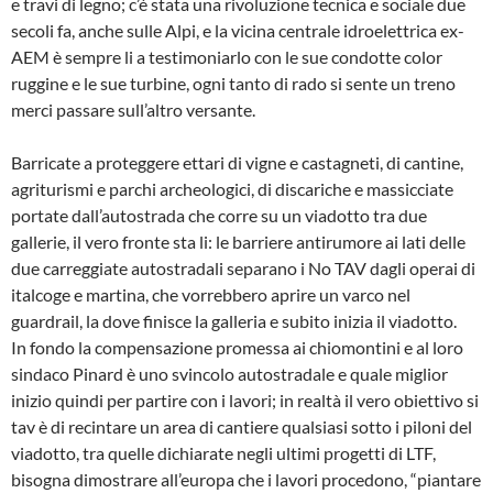
e travi di legno; c’è stata una rivoluzione tecnica e sociale due
secoli fa, anche sulle Alpi, e la vicina centrale idroelettrica ex-
AEM è sempre li a testimoniarlo con le sue condotte color
ruggine e le sue turbine, ogni tanto di rado si sente un treno
merci passare sull’altro versante.
Barricate a proteggere ettari di vigne e castagneti, di cantine,
agriturismi e parchi archeologici, di discariche e massicciate
portate dall’autostrada che corre su un viadotto tra due
gallerie, il vero fronte sta li: le barriere antirumore ai lati delle
due carreggiate autostradali separano i No TAV dagli operai di
italcoge e martina, che vorrebbero aprire un varco nel
guardrail, la dove finisce la galleria e subito inizia il viadotto.
In fondo la compensazione promessa ai chiomontini e al loro
sindaco Pinard è uno svincolo autostradale e quale miglior
inizio quindi per partire con i lavori; in realtà il vero obiettivo si
tav è di recintare un area di cantiere qualsiasi sotto i piloni del
viadotto, tra quelle dichiarate negli ultimi progetti di LTF,
bisogna dimostrare all’europa che i lavori procedono, “piantare