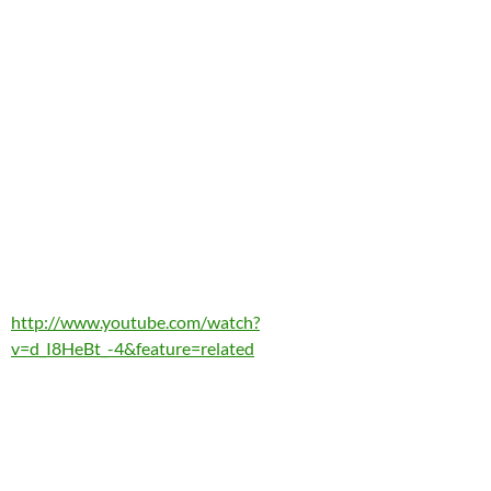
http://www.youtube.com/watch?
v=d_I8HeBt_-4&feature=related