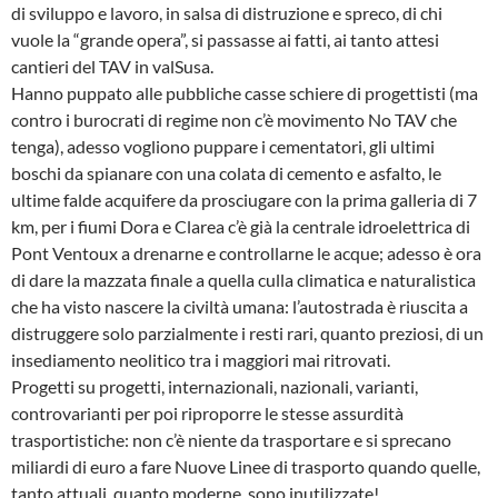
di sviluppo e lavoro, in salsa di distruzione e spreco, di chi
vuole la “grande opera”, si passasse ai fatti, ai tanto attesi
cantieri del TAV in valSusa.
Hanno puppato alle pubbliche casse schiere di progettisti (ma
contro i burocrati di regime non c’è movimento No TAV che
tenga), adesso vogliono puppare i cementatori, gli ultimi
boschi da spianare con una colata di cemento e asfalto, le
ultime falde acquifere da prosciugare con la prima galleria di 7
km, per i fiumi Dora e Clarea c’è già la centrale idroelettrica di
Pont Ventoux a drenarne e controllarne le acque; adesso è ora
di dare la mazzata finale a quella culla climatica e naturalistica
che ha visto nascere la civiltà umana: l’autostrada è riuscita a
distruggere solo parzialmente i resti rari, quanto preziosi, di un
insediamento neolitico tra i maggiori mai ritrovati.
Progetti su progetti, internazionali, nazionali, varianti,
controvarianti per poi riproporre le stesse assurdità
trasportistiche: non c’è niente da trasportare e si sprecano
miliardi di euro a fare Nuove Linee di trasporto quando quelle,
tanto attuali, quanto moderne, sono inutilizzate!