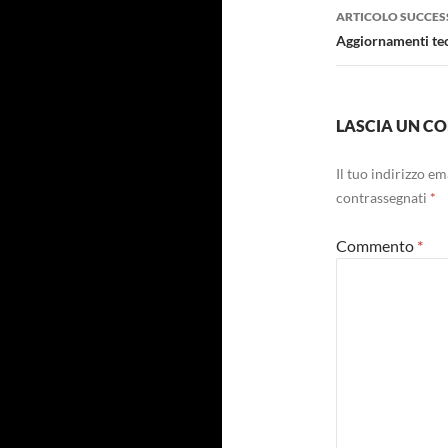
ARTICOLO SUCCES
Aggiornamenti tecn
LASCIA UN 
Il tuo indirizzo e
contrassegnati
*
Commento
*