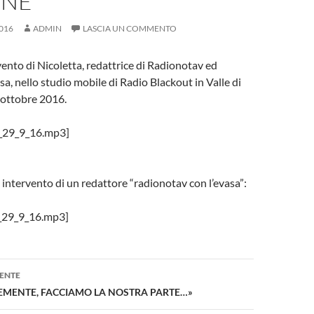
ONE
016
ADMIN
LASCIA UN COMMENTO
vento di Nicoletta, redattrice di Radionotav ed
a, nello studio mobile di Radio Blackout in Valle di
 ottobre 2016.
a_29_9_16.mp3]
intervento di un redattore “radionotav con l’evasa”:
o_29_9_16.mp3]
one
ENTE
CEMENTE, FACCIAMO LA NOSTRA PARTE…»