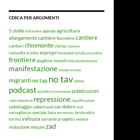
CERCA PER ARGOMENTI
5 stelle
agricoltura
agenda
8 dicembre
cantiere
allargamento cantiere
Bussoleno
chiomonte
cantieri
clarea
claviere
espropri
evasioni
comunità in lotta
farfalla zerynthia
frontiere
giaglione
incendi
lotte studentesche
manifestazione
maxiprocesso
no tav
migranti
no tap
notav
podcast
pubblicazioni
presidio in movimento
repressione
radio blackout
riqualificazione
sabotaggio
san didero
salbertrand
sitaf
Susa
sorveglianza speciale
terremoto
terzovalico
valsusa
torino
variante progetto
venaus
zad
violazione misure