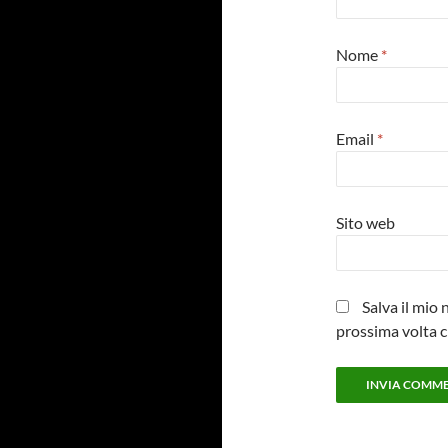
Nome
*
Email
*
Sito web
Salva il mio
prossima volta 