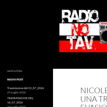
Vai
al
contenuto
Cerca
Radio NoTAV!
senti la lotta
NUOVI POST
NICOLE
Trasmissione del 23_07_2026
23 Luglio 2026
UNA TR
TRASMISSIONE DEL
16_07_2026
16 Luglio 2026