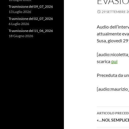
EVASI
Trasmissione del 09_07_2026
13 Luglio 2026
29 SETTEMBRE 2
Trasmissione del 02_07_2026
6 Luglio 2026
Audio dell’inter
Trasmissione del 11_06_2026
attualmente evas
18 Giugno 2026
Susa, giovedì 29
[audio:nicolett
scarica
qui
Preceduta da un 
[audio:maurizi
Navigazi
ARTICOLO PRECED
articolo
«…NOI, SEMPLI