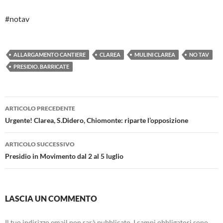
#notav
ALLARGAMENTO CANTIERE
CLAREA
MULINI CLAREA
NO TAV
PRESIDIO. BARRICATE
Navigazione
ARTICOLO PRECEDENTE
articolo
Urgente! Clarea, S.Didero, Chiomonte: riparte l’opposizione
ARTICOLO SUCCESSIVO
Presidio in Movimento dal 2 al 5 luglio
LASCIA UN COMMENTO
Il tuo indirizzo email non sarà pubblicato.
I campi obbligatori sono