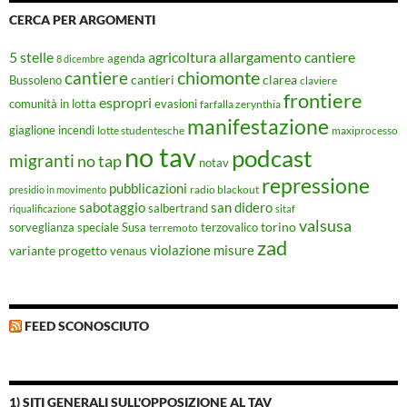
CERCA PER ARGOMENTI
5 stelle
agricoltura
allargamento cantiere
agenda
8 dicembre
chiomonte
cantiere
cantieri
clarea
Bussoleno
claviere
frontiere
espropri
evasioni
comunità in lotta
farfalla zerynthia
manifestazione
giaglione
incendi
lotte studentesche
maxiprocesso
no tav
podcast
migranti
no tap
notav
repressione
pubblicazioni
radio blackout
presidio in movimento
sabotaggio
san didero
salbertrand
riqualificazione
sitaf
valsusa
torino
Susa
sorveglianza speciale
terremoto
terzovalico
zad
violazione misure
variante progetto
venaus
FEED SCONOSCIUTO
1) SITI GENERALI SULL'OPPOSIZIONE AL TAV