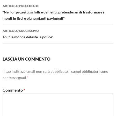
Navigazione
ARTICOLO PRECEDENTE
articolo
“Nei lor progetti, sì folli e dementi, pretenderan di trasformare i
monti in lisci e pianeggianti pavimenti”
ARTICOLO SUCCESSIVO
Tout le monde déteste la police!
LASCIA UN COMMENTO
Il tuo indirizzo email non sarà pubblicato.
I campi obbligatori sono
contrassegnati
*
Commento
*