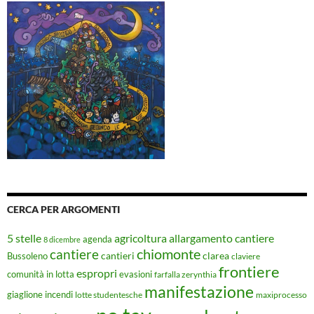
CERCA PER ARGOMENTI
5 stelle
agricoltura
allargamento cantiere
agenda
8 dicembre
chiomonte
cantiere
cantieri
clarea
Bussoleno
claviere
frontiere
espropri
evasioni
comunità in lotta
farfalla zerynthia
manifestazione
giaglione
incendi
lotte studentesche
maxiprocesso