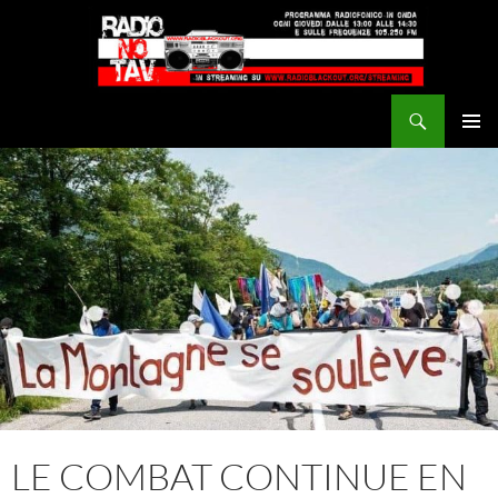
Vai
al
contenuto
Cerca
Radio NoTAV!
MENU
PRINCI
LE COMBAT CONTINUE EN