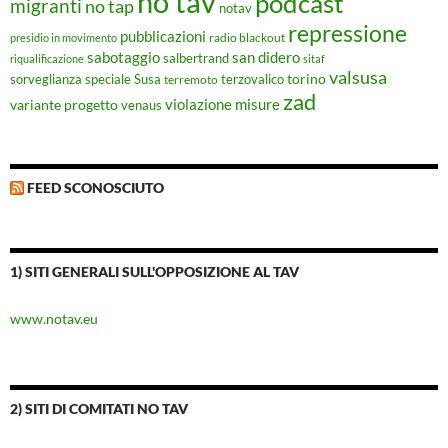
no tav
podcast
migranti
no tap
notav
repressione
pubblicazioni
radio blackout
presidio in movimento
sabotaggio
san didero
salbertrand
riqualificazione
sitaf
valsusa
torino
Susa
sorveglianza speciale
terremoto
terzovalico
zad
violazione misure
variante progetto
venaus
FEED SCONOSCIUTO
1) SITI GENERALI SULL'OPPOSIZIONE AL TAV
www.notav.eu
2) SITI DI COMITATI NO TAV