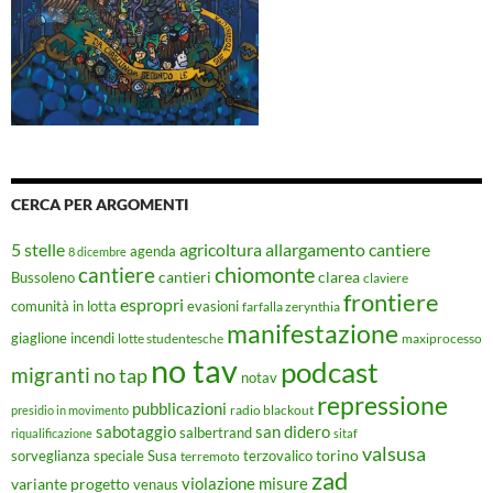
CERCA PER ARGOMENTI
5 stelle
agricoltura
allargamento cantiere
agenda
8 dicembre
chiomonte
cantiere
cantieri
clarea
Bussoleno
claviere
frontiere
espropri
evasioni
comunità in lotta
farfalla zerynthia
manifestazione
giaglione
incendi
lotte studentesche
maxiprocesso
no tav
podcast
migranti
no tap
notav
repressione
pubblicazioni
radio blackout
presidio in movimento
sabotaggio
san didero
salbertrand
riqualificazione
sitaf
valsusa
torino
Susa
sorveglianza speciale
terremoto
terzovalico
zad
violazione misure
variante progetto
venaus