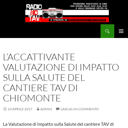
Vai
al
contenuto
Cerca
Radio NoTAV!
MENU
PRINCI
L’ACCATTIVANTE
VALUTAZIONE DI IMPATTO
SULLA SALUTE DEL
CANTIERE TAV DI
CHIOMONTE
24 APRILE 2017
ADMIN
LASCIA UN COMMENTO
La Valutazione di Impatto sulla Salute del cantiere TAV di