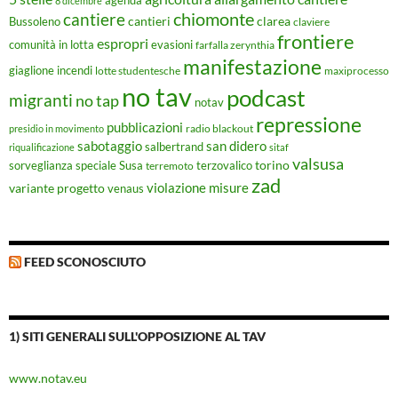
agenda
8 dicembre
chiomonte
cantiere
cantieri
clarea
Bussoleno
claviere
frontiere
espropri
evasioni
comunità in lotta
farfalla zerynthia
manifestazione
giaglione
incendi
lotte studentesche
maxiprocesso
no tav
podcast
migranti
no tap
notav
repressione
pubblicazioni
radio blackout
presidio in movimento
sabotaggio
san didero
salbertrand
riqualificazione
sitaf
valsusa
torino
Susa
sorveglianza speciale
terremoto
terzovalico
zad
violazione misure
variante progetto
venaus
FEED SCONOSCIUTO
1) SITI GENERALI SULL'OPPOSIZIONE AL TAV
www.notav.eu