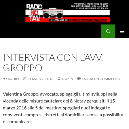
Vai
al
contenuto
Cerca
Radio NoTAV!
MENU
PRINCI
INTERVISTA CON L’AVV.
GROPPO
AUDIO
31 MARZO 2016
ADMIN
LASCIA UN COMMENTO
Valentina Groppo, avvocato, spiega gli ultimi sviluppi nella
vicenda delle misure cautelare dei 8 Notav
perquisiti il 15
marzo 2016 alle 5 del mattino, spogliati nudi indagati e
conviventi compresi, ristretti ai domiciliari senza la possibilità
di comunicare.