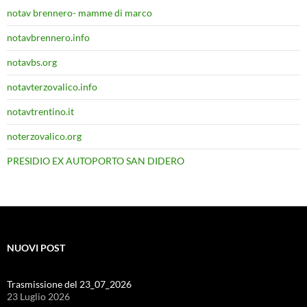
notav brennero- mamme di marco
notavbrennero.info
notavbs.org
notavterzovalico.info
notavtrentino.it
noterzovalico.org
PRESIDIO EX AUTOPORTO SAN DIDERO
NUOVI POST
Trasmissione del 23_07_2026
23 Luglio 2026