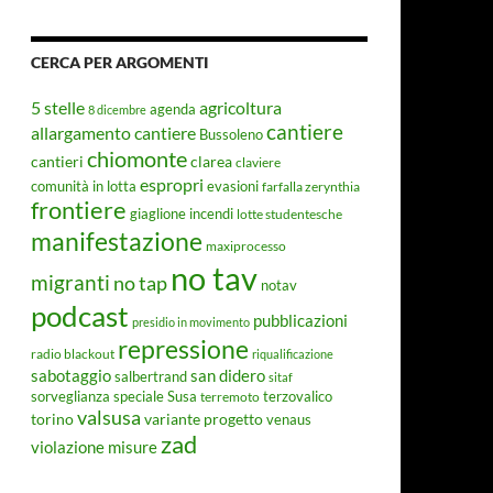
CERCA PER ARGOMENTI
5 stelle
agricoltura
agenda
8 dicembre
cantiere
allargamento cantiere
Bussoleno
chiomonte
cantieri
clarea
claviere
espropri
evasioni
comunità in lotta
farfalla zerynthia
frontiere
giaglione
incendi
lotte studentesche
manifestazione
maxiprocesso
no tav
migranti
no tap
notav
podcast
pubblicazioni
presidio in movimento
repressione
radio blackout
riqualificazione
sabotaggio
san didero
salbertrand
sitaf
Susa
sorveglianza speciale
terremoto
terzovalico
valsusa
torino
variante progetto
venaus
zad
violazione misure