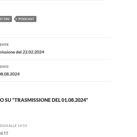
O TAV
PODCAST
one
ENTE
missione del 22.02.2024
SIVO
08.08.2024
SU “TRASMISSIONE DEL 01.08.2024”
2024 ALLE 14:53
i !!!