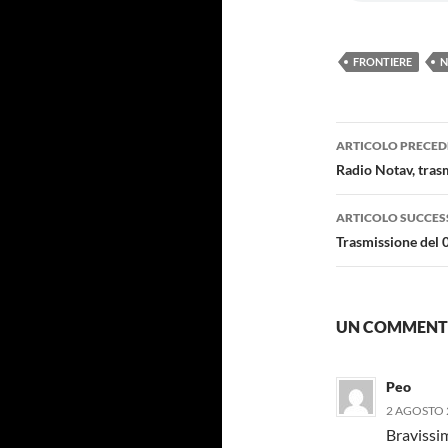
FRONTIERE
N
Navigazi
ARTICOLO PRECED
articolo
Radio Notav, tras
ARTICOLO SUCCES
Trasmissione del 
UN COMMENTO 
Peo
2 AGOSTO 
Bravissim