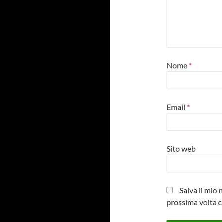
Nome
*
Email
*
Sito web
Salva il mio
prossima volta 