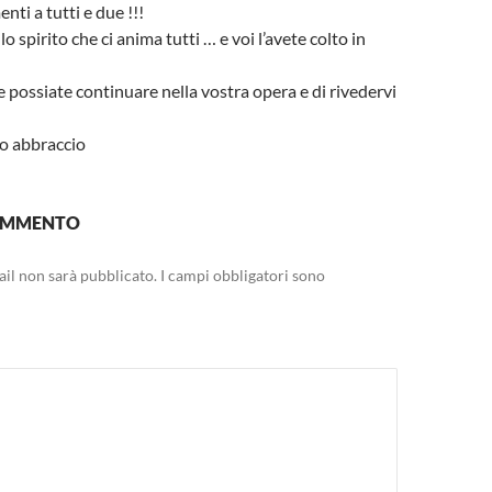
ti a tutti e due !!!
lo spirito che ci anima tutti … e voi l’avete colto in
 possiate continuare nella vostra opera e di rivedervi
o abbraccio
COMMENTO
mail non sarà pubblicato.
I campi obbligatori sono