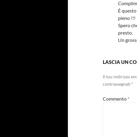
Complimen
È questo 
pieno !!!
Spero che
presto.
Un gross
LASCIA UN 
Il tuo indirizzo e
contrassegnati
*
Commento
*