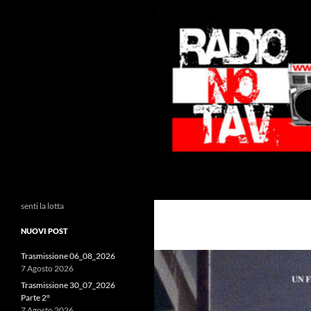
Vai
al
contenuto
Cerca
Radio NoTAV!
senti la lotta
NUOVI POST
Trasmissione 06_08_2026
7 Agosto 2026
Trasmissione 30_07_2026
Parte 2°
7 Agosto 2026