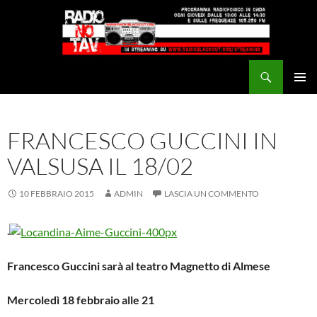
Vai
al
contenuto
Cerca
Radio NoTAV!
MENU
PRINCI
FRANCESCO GUCCINI IN
VALSUSA IL 18/02
10 FEBBRAIO 2015
ADMIN
LASCIA UN COMMENTO
.
Francesco Guccini sarà al teatro Magnetto di Almese
Mercoledì 18 febbraio alle 21