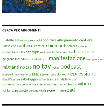
CERCA PER ARGOMENTI
5 stelle
agricoltura
allargamento cantiere
agenda
8 dicembre
chiomonte
cantiere
cantieri
clarea
Bussoleno
claviere
frontiere
espropri
evasioni
comunità in lotta
farfalla zerynthia
manifestazione
giaglione
incendi
lotte studentesche
maxiprocesso
no tav
podcast
migranti
no tap
notav
repressione
pubblicazioni
radio blackout
presidio in movimento
sabotaggio
san didero
salbertrand
riqualificazione
sitaf
valsusa
torino
Susa
sorveglianza speciale
terremoto
terzovalico
zad
violazione misure
variante progetto
venaus