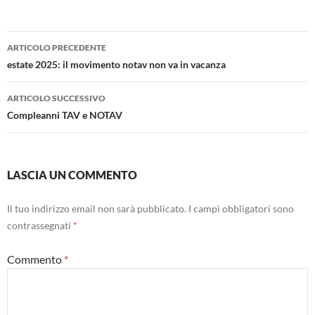
Navigazione
ARTICOLO PRECEDENTE
articolo
estate 2025: il movimento notav non va in vacanza
ARTICOLO SUCCESSIVO
Compleanni TAV e NOTAV
LASCIA UN COMMENTO
Il tuo indirizzo email non sarà pubblicato.
I campi obbligatori sono
contrassegnati
*
Commento
*