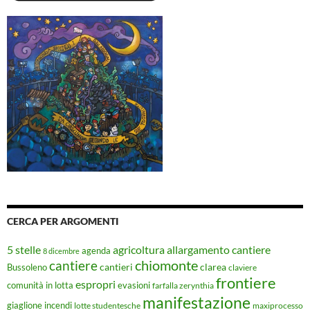
CERCA PER ARGOMENTI
5 stelle
agricoltura
allargamento cantiere
agenda
8 dicembre
chiomonte
cantiere
cantieri
clarea
Bussoleno
claviere
frontiere
espropri
evasioni
comunità in lotta
farfalla zerynthia
manifestazione
giaglione
incendi
lotte studentesche
maxiprocesso