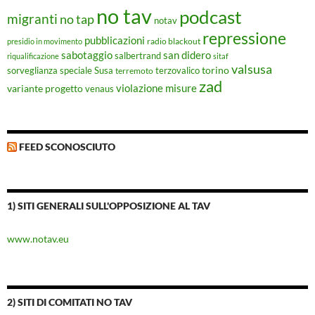
no tav
podcast
migranti
no tap
notav
repressione
pubblicazioni
radio blackout
presidio in movimento
sabotaggio
san didero
salbertrand
riqualificazione
sitaf
valsusa
torino
Susa
sorveglianza speciale
terremoto
terzovalico
zad
violazione misure
variante progetto
venaus
FEED SCONOSCIUTO
1) SITI GENERALI SULL'OPPOSIZIONE AL TAV
www.notav.eu
2) SITI DI COMITATI NO TAV