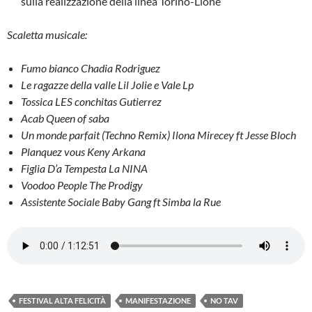
sulla realizzazione della linea Torino-Lione
Scaletta musicale:
Fumo bianco Chadia Rodriguez
Le ragazze della valle Lil Jolie e Vale Lp
Tossica LES conchitas Gutierrez
Acab Queen of saba
Un monde parfait (Techno Remix) Ilona Mirecey ft Jesse Bloch
Planquez vous Keny Arkana
Figlia D’a Tempesta La NINA
Voodoo People The Prodigy
Assistente Sociale Baby Gang ft Simba la Rue
FESTIVAL ALTA FELICITÀ
MANIFESTAZIONE
NO TAV