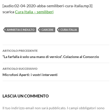
[audio:02-04-2020-abba-semiliberi-cura-italia.mp3]
scarica
Cura Italia – semiliberi
AMNISTIA E INDULTO
CARCERE
CURA ITALIA
Navigazione
ARTICOLO PRECEDENTE
articolo
“La farfalla è solo una mano di vernice”. Colazione al Consorzio
ARTICOLO SUCCESSIVO
Microfoni Aperti: i vostri interventi
LASCIA UN COMMENTO
Il tuo indirizzo email non sarà pubblicato.
I campi obbligatori sono