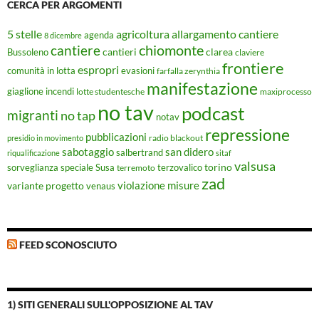
CERCA PER ARGOMENTI
5 stelle
agricoltura
allargamento cantiere
agenda
8 dicembre
chiomonte
cantiere
cantieri
clarea
Bussoleno
claviere
frontiere
espropri
evasioni
comunità in lotta
farfalla zerynthia
manifestazione
giaglione
incendi
lotte studentesche
maxiprocesso
no tav
podcast
migranti
no tap
notav
repressione
pubblicazioni
radio blackout
presidio in movimento
sabotaggio
san didero
salbertrand
riqualificazione
sitaf
valsusa
torino
Susa
sorveglianza speciale
terremoto
terzovalico
zad
violazione misure
variante progetto
venaus
FEED SCONOSCIUTO
1) SITI GENERALI SULL'OPPOSIZIONE AL TAV