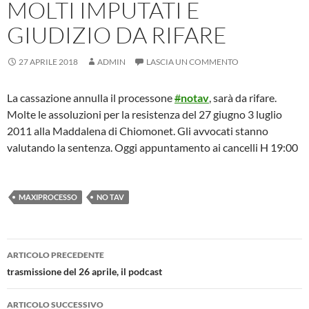
MOLTI IMPUTATI E
GIUDIZIO DA RIFARE
27 APRILE 2018
ADMIN
LASCIA UN COMMENTO
La cassazione annulla il processone
#
notav
, sarà da rifare.
Molte le assoluzioni per la resistenza del 27 giugno 3 luglio
2011 alla Maddalena di Chiomonet. Gli avvocati stanno
valutando la sentenza. Oggi appuntamento ai cancelli H 19:00
MAXIPROCESSO
NO TAV
Navigazione
ARTICOLO PRECEDENTE
articolo
trasmissione del 26 aprile, il podcast
ARTICOLO SUCCESSIVO