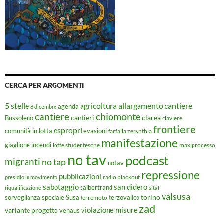
CERCA PER ARGOMENTI
5 stelle
agricoltura
allargamento cantiere
agenda
8 dicembre
chiomonte
cantiere
cantieri
clarea
Bussoleno
claviere
frontiere
espropri
evasioni
comunità in lotta
farfalla zerynthia
manifestazione
giaglione
incendi
lotte studentesche
maxiprocesso
no tav
podcast
migranti
no tap
notav
repressione
pubblicazioni
radio blackout
presidio in movimento
sabotaggio
san didero
salbertrand
riqualificazione
sitaf
valsusa
torino
Susa
sorveglianza speciale
terremoto
terzovalico
zad
violazione misure
variante progetto
venaus