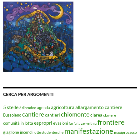
CERCA PER ARGOMENTI
5 stelle
agricoltura
allargamento cantiere
agenda
8 dicembre
chiomonte
cantiere
cantieri
clarea
Bussoleno
claviere
frontiere
espropri
evasioni
comunità in lotta
farfalla zerynthia
manifestazione
giaglione
incendi
lotte studentesche
maxiprocesso