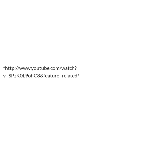
*http://www.youtube.com/watch?
v=SPzK0L9ohC8&feature=related*