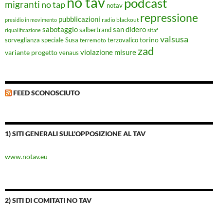
no tav
podcast
migranti
no tap
notav
repressione
pubblicazioni
radio blackout
presidio in movimento
sabotaggio
san didero
salbertrand
riqualificazione
sitaf
valsusa
torino
Susa
sorveglianza speciale
terremoto
terzovalico
zad
violazione misure
variante progetto
venaus
FEED SCONOSCIUTO
1) SITI GENERALI SULL'OPPOSIZIONE AL TAV
www.notav.eu
2) SITI DI COMITATI NO TAV