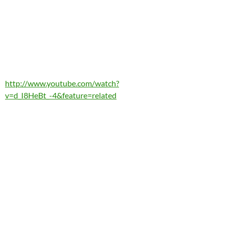
http://www.youtube.com/watch?
v=d_I8HeBt_-4&feature=related