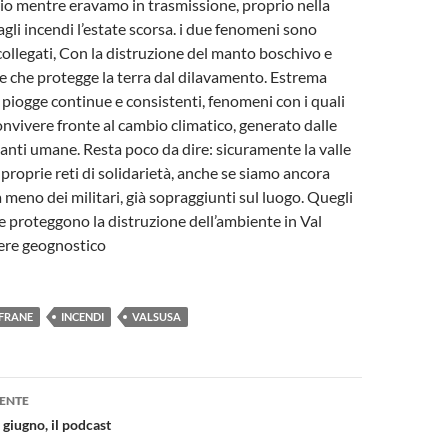
o mentre eravamo in trasmissione, proprio nella
agli incendi l’estate scorsa. i due fenomeni sono
llegati, Con la distruzione del manto boschivo e
e che protegge la terra dal dilavamento. Estrema
 piogge continue e consistenti, fenomeni con i quali
vivere fronte al cambio climatico, generato dalle
anti umane. Resta poco da dire: sicuramente la valle
 proprie reti di solidarietà, anche se siamo ancora
a meno dei militari, già sopraggiunti sul luogo. Quegli
he proteggono la distruzione dell’ambiente in Val
iere geognostico
FRANE
INCENDI
VALSUSA
one
ENTE
 giugno, il podcast