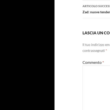
ARTICOLO SUCCES
Zad: nuove tendenz
LASCIA UN 
Il tuo indirizzo e
contrassegnati
*
Commento
*