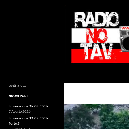
Vai
al
contenuto
Cerca
Radio NoTAV!
senti la lotta
NUOVI POST
Trasmissione 06_08_2026
7 Agosto 2026
Trasmissione 30_07_2026
Parte 2°
7 Agosto 2026