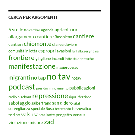
CERCA PER ARGOMENTI
5 stelle
agricoltura
agenda
8 dicembre
cantiere
allargamento cantiere
Bussoleno
chiomonte
cantieri
clarea
claviere
espropri
evasioni
comunità in lotta
farfalla zerynthia
frontiere
giaglione
incendi
lotte studentesche
manifestazione
maxiprocesso
no tav
migranti
no tap
notav
podcast
pubblicazioni
presidio in movimento
repressione
radio blackout
riqualificazione
sabotaggio
san didero
salbertrand
sitaf
Susa
sorveglianza speciale
terremoto
terzovalico
valsusa
torino
variante progetto
venaus
zad
violazione misure