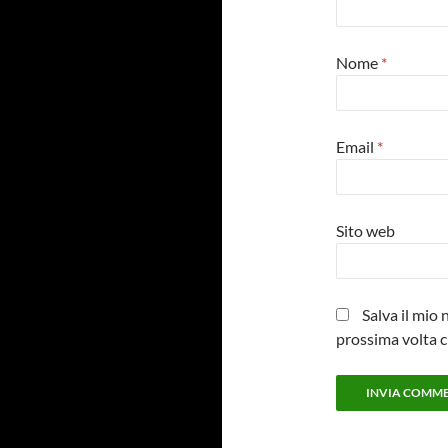
Nome
*
Email
*
Sito web
Salva il mio
prossima volta 