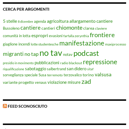
CERCA PER ARGOMENTI
5 stelle
agricoltura
allargamento cantiere
agenda
8 dicembre
chiomonte
cantiere
cantieri
clarea
Bussoleno
claviere
frontiere
espropri
evasioni
comunità in lotta
farfalla zerynthia
manifestazione
giaglione
incendi
lotte studentesche
maxiprocesso
no tav
podcast
migranti
no tap
notav
repressione
pubblicazioni
radio blackout
presidio in movimento
sabotaggio
san didero
salbertrand
riqualificazione
sitaf
valsusa
torino
Susa
sorveglianza speciale
terremoto
terzovalico
zad
violazione misure
variante progetto
venaus
FEED SCONOSCIUTO